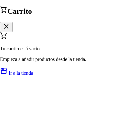
shopping_cart
Carrito
close
remove_shopping_cart
Tu carrito está vacío
Empieza a añadir productos desde la tienda.
storefront
Ir a la tienda