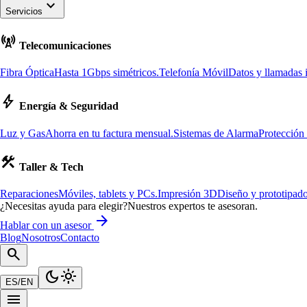
keyboard_arrow_down
Servicios
cell_tower
Telecomunicaciones
Fibra Óptica
Hasta 1Gbps simétricos.
Telefonía Móvil
Datos y llamadas i
bolt
Energía & Seguridad
Luz y Gas
Ahorra en tu factura mensual.
Sistemas de Alarma
Protección
construction
Taller & Tech
Reparaciones
Móviles, tablets y PCs.
Impresión 3D
Diseño y prototipado
¿Necesitas ayuda para elegir?
Nuestros expertos te asesoran.
arrow_forward
Hablar con un asesor
Blog
Nosotros
Contacto
search
dark_mode
light_mode
ES
/
EN
menu