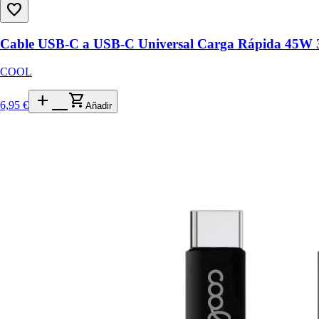
favorite_border
Cable USB-C a USB-C Universal Carga Rápida 45W 
COOL
add_shopping_cart
6,95 €
Añadir