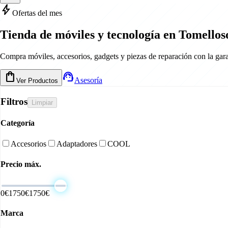
bolt
Ofertas del mes
Tienda de móviles y tecnología en Tomellos
Compra móviles, accesorios, gadgets y piezas de reparación con la gar
shopping_bag
support_agent
Asesoría
Ver Productos
Filtros
Limpiar
Categoría
Accesorios
Adaptadores
COOL
Precio máx.
0€
1750
€
1750
€
Marca