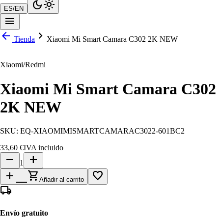
dark_mode
light_mode
ES
/
EN
menu
arrow_back
chevron_right
Tienda
Xiaomi Mi Smart Camara C302 2K NEW
Xiaomi/Redmi
Xiaomi Mi Smart Camara C302
2K NEW
SKU:
EQ-XIAOMIMISMARTCAMARAC3022-601BC2
33,60 €
IVA incluido
remove
add
1
add_shopping_cart
favorite_border
Añadir al carrito
local_shipping
Envío gratuito