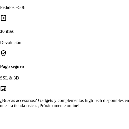
Pedidos +50€
assignment_return
30 días
Devolución
verified_user
Pago seguro
SSL & 3D
devices_other
¿Buscas accesorios?
Gadgets y complementos high-tech disponibles en
nuestra tienda física.
¡Próximamente online!