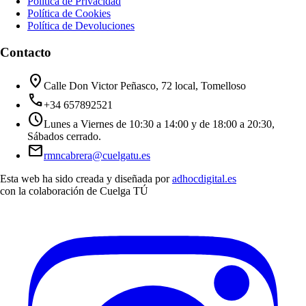
Política de Privacidad
Política de Cookies
Política de Devoluciones
Contacto
location_on
Calle Don Victor Peñasco, 72 local, Tomelloso
call
+34 657892521
schedule
Lunes a Viernes de 10:30 a 14:00 y de 18:00 a 20:30,
Sábados cerrado.
mail
rmncabrera@cuelgatu.es
Esta web ha sido creada y diseñada por
adhocdigital.es
con la colaboración de
Cuelga TÚ