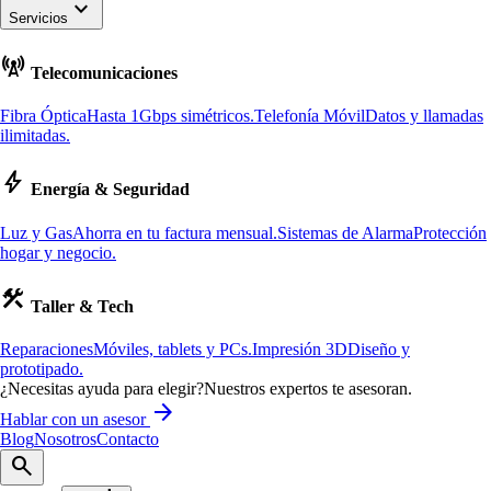
keyboard_arrow_down
Servicios
cell_tower
Telecomunicaciones
Fibra Óptica
Hasta 1Gbps simétricos.
Telefonía Móvil
Datos y llamadas
ilimitadas.
bolt
Energía & Seguridad
Luz y Gas
Ahorra en tu factura mensual.
Sistemas de Alarma
Protección
hogar y negocio.
construction
Taller & Tech
Reparaciones
Móviles, tablets y PCs.
Impresión 3D
Diseño y
prototipado.
¿Necesitas ayuda para elegir?
Nuestros expertos te asesoran.
arrow_forward
Hablar con un asesor
Blog
Nosotros
Contacto
search