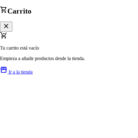
shopping_cart
Carrito
close
remove_shopping_cart
Tu carrito está vacío
Empieza a añadir productos desde la tienda.
storefront
Ir a la tienda