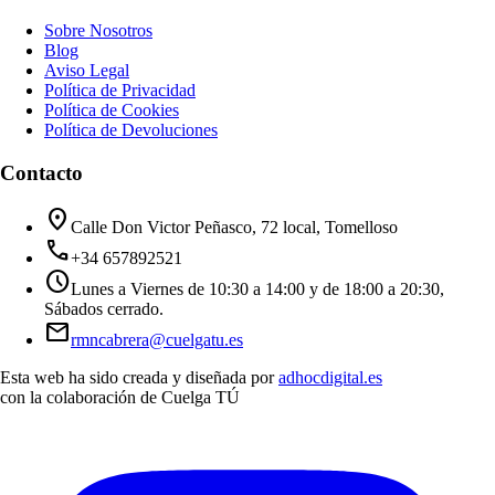
Sobre Nosotros
Blog
Aviso Legal
Política de Privacidad
Política de Cookies
Política de Devoluciones
Contacto
location_on
Calle Don Victor Peñasco, 72 local, Tomelloso
call
+34 657892521
schedule
Lunes a Viernes de 10:30 a 14:00 y de 18:00 a 20:30,
Sábados cerrado.
mail
rmncabrera@cuelgatu.es
Esta web ha sido creada y diseñada por
adhocdigital.es
con la colaboración de
Cuelga TÚ