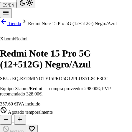
dark_mode
light_mode
ES
/
EN
menu
arrow_back
chevron_right
Tienda
Redmi Note 15 Pro 5G (12+512G) Negro/Azul
Xiaomi/Redmi
Redmi Note 15 Pro 5G
(12+512G) Negro/Azul
SKU:
EQ-REDMINOTE15PRO5G12PLUS51-8CE3CC
Equipo Xiaomi/Redmi — compra proveedor 298.00€; PVP
recomendado 328.00€.
357,60 €
IVA incluido
block
Agotado temporalmente
remove
add
1
block
favorite_border
Agotado