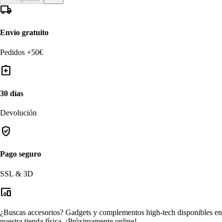
local_shipping
Envío gratuito
Pedidos +50€
assignment_return
30 días
Devolución
verified_user
Pago seguro
SSL & 3D
devices_other
¿Buscas accesorios?
Gadgets y complementos high-tech disponibles en
nuestra tienda física.
¡Próximamente online!