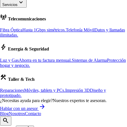
keyboard_arrow_down
Servicios
cell_tower
Telecomunicaciones
Fibra Óptica
Hasta 1Gbps simétricos.
Telefonía Móvil
Datos y llamadas
ilimitadas.
bolt
Energía & Seguridad
Luz y Gas
Ahorra en tu factura mensual.
Sistemas de Alarma
Protección
hogar y negocio.
construction
Taller & Tech
Reparaciones
Móviles, tablets y PCs.
Impresión 3D
Diseño y
prototipado.
¿Necesitas ayuda para elegir?
Nuestros expertos te asesoran.
arrow_forward
Hablar con un asesor
Blog
Nosotros
Contacto
search