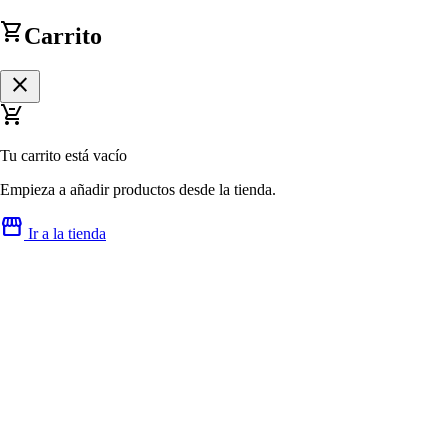
shopping_cart
Carrito
close
remove_shopping_cart
Tu carrito está vacío
Empieza a añadir productos desde la tienda.
storefront
Ir a la tienda