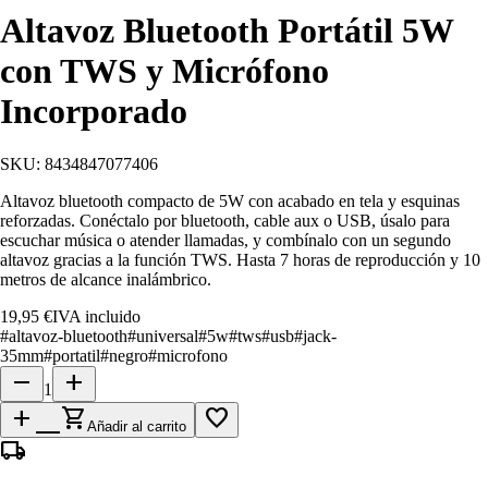
Altavoz Bluetooth Portátil 5W
con TWS y Micrófono
Incorporado
SKU:
8434847077406
Altavoz bluetooth compacto de 5W con acabado en tela y esquinas
reforzadas. Conéctalo por bluetooth, cable aux o USB, úsalo para
escuchar música o atender llamadas, y combínalo con un segundo
altavoz gracias a la función TWS. Hasta 7 horas de reproducción y 10
metros de alcance inalámbrico.
19,95 €
IVA incluido
#
altavoz-bluetooth
#
universal
#
5w
#
tws
#
usb
#
jack-
35mm
#
portatil
#
negro
#
microfono
remove
add
1
add_shopping_cart
favorite_border
Añadir al carrito
local_shipping