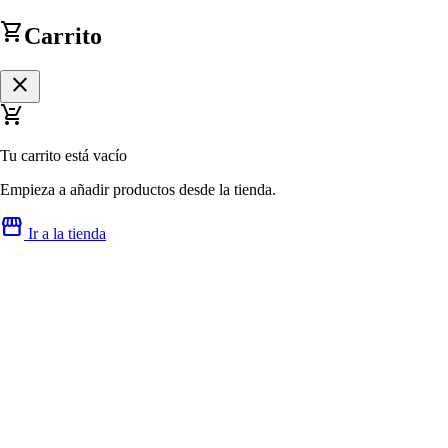
shopping_cart
Carrito
close
remove_shopping_cart
Tu carrito está vacío
Empieza a añadir productos desde la tienda.
storefront
Ir a la tienda