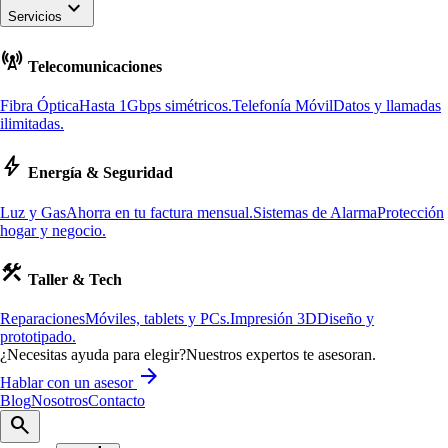
keyboard_arrow_down
Servicios
cell_tower
Telecomunicaciones
Fibra Óptica
Hasta 1Gbps simétricos.
Telefonía Móvil
Datos y llamadas
ilimitadas.
bolt
Energía & Seguridad
Luz y Gas
Ahorra en tu factura mensual.
Sistemas de Alarma
Protección
hogar y negocio.
construction
Taller & Tech
Reparaciones
Móviles, tablets y PCs.
Impresión 3D
Diseño y
prototipado.
¿Necesitas ayuda para elegir?
Nuestros expertos te asesoran.
arrow_forward
Hablar con un asesor
Blog
Nosotros
Contacto
search