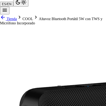
dark_mode
light_mode
ES
/
EN
menu
arrow_back
chevron_right
chevron_right
Tienda
COOL
Altavoz Bluetooth Portátil 5W con TWS y
Micrófono Incorporado