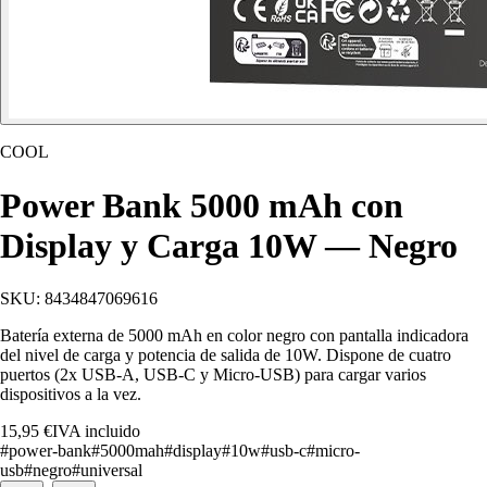
COOL
Power Bank 5000 mAh con
Display y Carga 10W — Negro
SKU:
8434847069616
Batería externa de 5000 mAh en color negro con pantalla indicadora
del nivel de carga y potencia de salida de 10W. Dispone de cuatro
puertos (2x USB-A, USB-C y Micro-USB) para cargar varios
dispositivos a la vez.
15,95 €
IVA incluido
#
power-bank
#
5000mah
#
display
#
10w
#
usb-c
#
micro-
usb
#
negro
#
universal