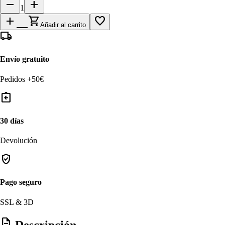
remove
add
1
add_shopping_cart
favorite_border
Añadir al carrito
local_shipping
Envío gratuito
Pedidos +50€
assignment_return
30 días
Devolución
verified_user
Pago seguro
SSL & 3D
description
Descripción