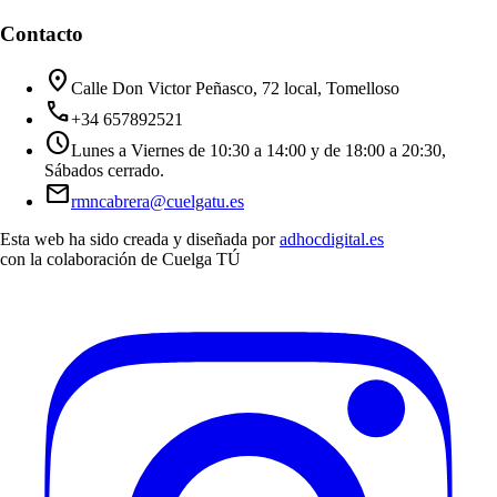
Contacto
location_on
Calle Don Victor Peñasco, 72 local, Tomelloso
call
+34 657892521
schedule
Lunes a Viernes de 10:30 a 14:00 y de 18:00 a 20:30,
Sábados cerrado.
mail
rmncabrera@cuelgatu.es
Esta web ha sido creada y diseñada por
adhocdigital.es
con la colaboración de
Cuelga TÚ