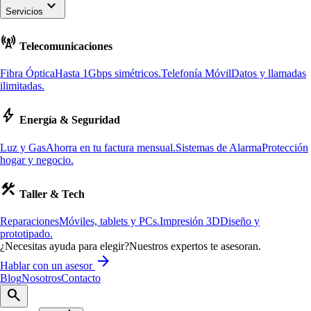
keyboard_arrow_down
Servicios
cell_tower
Telecomunicaciones
Fibra Óptica
Hasta 1Gbps simétricos.
Telefonía Móvil
Datos y llamadas
ilimitadas.
bolt
Energía & Seguridad
Luz y Gas
Ahorra en tu factura mensual.
Sistemas de Alarma
Protección
hogar y negocio.
construction
Taller & Tech
Reparaciones
Móviles, tablets y PCs.
Impresión 3D
Diseño y
prototipado.
¿Necesitas ayuda para elegir?
Nuestros expertos te asesoran.
arrow_forward
Hablar con un asesor
Blog
Nosotros
Contacto
search