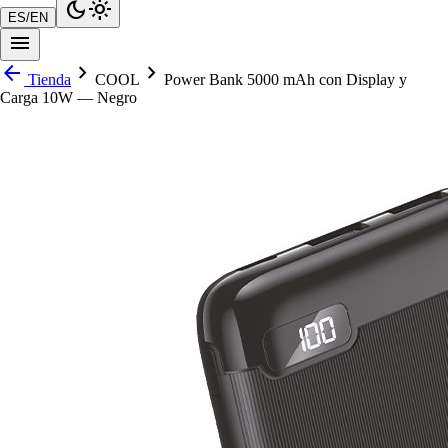
dark_mode
light_mode
ES
/
EN
menu
arrow_back
chevron_right
chevron_right
Tienda
COOL
Power Bank 5000 mAh con Display y
Carga 10W — Negro