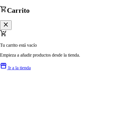
shopping_cart
Carrito
close
remove_shopping_cart
Tu carrito está vacío
Empieza a añadir productos desde la tienda.
storefront
Ir a la tienda