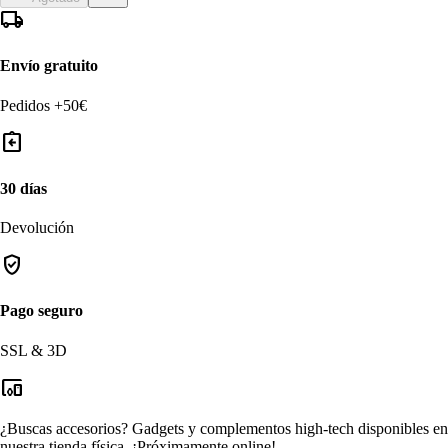
local_shipping
Envío gratuito
Pedidos +50€
assignment_return
30 días
Devolución
verified_user
Pago seguro
SSL & 3D
devices_other
¿Buscas accesorios?
Gadgets y complementos high-tech disponibles en
nuestra tienda física.
¡Próximamente online!