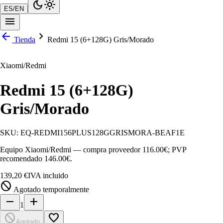
dark_mode
light_mode
ES
/
EN
menu
arrow_back
chevron_right
Tienda
Redmi 15 (6+128G) Gris/Morado
Xiaomi/Redmi
Redmi 15 (6+128G)
Gris/Morado
SKU:
EQ-REDMI156PLUS128GGRISMORA-BEAF1E
Equipo Xiaomi/Redmi — compra proveedor 116.00€; PVP
recomendado 146.00€.
139,20 €
IVA incluido
block
Agotado temporalmente
remove
add
1
block
favorite_border
Agotado