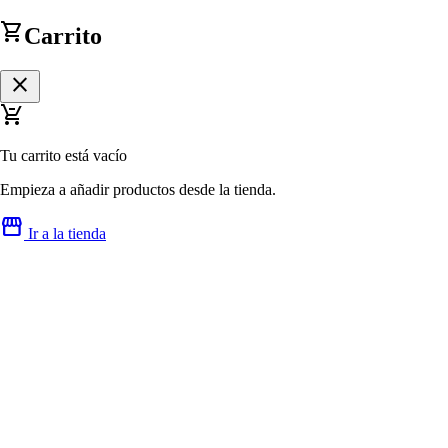
shopping_cart
Carrito
close
remove_shopping_cart
Tu carrito está vacío
Empieza a añadir productos desde la tienda.
storefront
Ir a la tienda