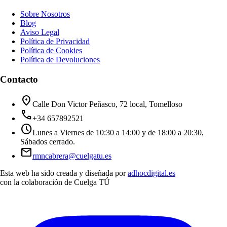
Sobre Nosotros
Blog
Aviso Legal
Política de Privacidad
Política de Cookies
Política de Devoluciones
Contacto
location_on
Calle Don Victor Peñasco, 72 local, Tomelloso
call
+34 657892521
schedule
Lunes a Viernes de 10:30 a 14:00 y de 18:00 a 20:30,
Sábados cerrado.
mail
rmncabrera@cuelgatu.es
Esta web ha sido creada y diseñada por
adhocdigital.es
con la colaboración de
Cuelga TÚ