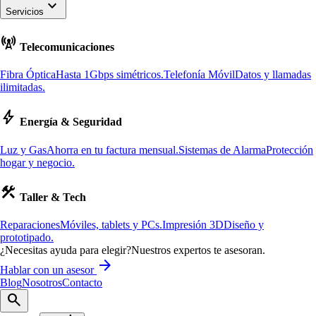
keyboard_arrow_down
Servicios
cell_tower
Telecomunicaciones
Fibra Óptica
Hasta 1Gbps simétricos.
Telefonía Móvil
Datos y llamadas
ilimitadas.
bolt
Energía & Seguridad
Luz y Gas
Ahorra en tu factura mensual.
Sistemas de Alarma
Protección
hogar y negocio.
construction
Taller & Tech
Reparaciones
Móviles, tablets y PCs.
Impresión 3D
Diseño y
prototipado.
¿Necesitas ayuda para elegir?
Nuestros expertos te asesoran.
arrow_forward
Hablar con un asesor
Blog
Nosotros
Contacto
search