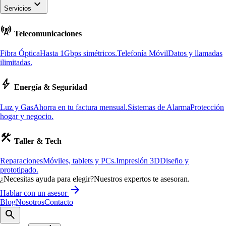
keyboard_arrow_down
Servicios
cell_tower
Telecomunicaciones
Fibra Óptica
Hasta 1Gbps simétricos.
Telefonía Móvil
Datos y llamadas
ilimitadas.
bolt
Energía & Seguridad
Luz y Gas
Ahorra en tu factura mensual.
Sistemas de Alarma
Protección
hogar y negocio.
construction
Taller & Tech
Reparaciones
Móviles, tablets y PCs.
Impresión 3D
Diseño y
prototipado.
¿Necesitas ayuda para elegir?
Nuestros expertos te asesoran.
arrow_forward
Hablar con un asesor
Blog
Nosotros
Contacto
search