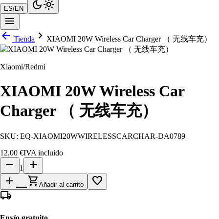
dark_mode
light_mode
ES
/
EN
menu
arrow_back
chevron_right
Tienda
XIAOMI 20W Wireless Car Charger （ 无线车充）
Xiaomi/Redmi
XIAOMI 20W Wireless Car
Charger （ 无线车充）
SKU:
EQ-XIAOMI20WWIRELESSCARCHAR-DA0789
12,00 €
IVA incluido
remove
add
1
add_shopping_cart
favorite_border
Añadir al carrito
local_shipping
Envío gratuito