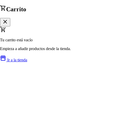
shopping_cart
Carrito
close
remove_shopping_cart
Tu carrito está vacío
Empieza a añadir productos desde la tienda.
storefront
Ir a la tienda