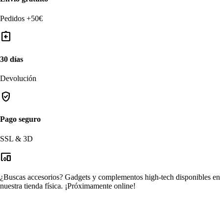
Pedidos +50€
assignment_return
30 días
Devolución
verified_user
Pago seguro
SSL & 3D
devices_other
¿Buscas accesorios?
Gadgets y complementos high-tech disponibles en
nuestra tienda física.
¡Próximamente online!