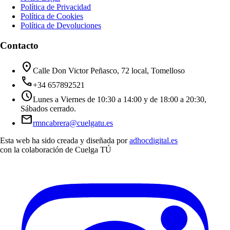
Política de Privacidad
Política de Cookies
Política de Devoluciones
Contacto
location_on
Calle Don Victor Peñasco, 72 local, Tomelloso
call
+34 657892521
schedule
Lunes a Viernes de 10:30 a 14:00 y de 18:00 a 20:30,
Sábados cerrado.
mail
rmncabrera@cuelgatu.es
Esta web ha sido creada y diseñada por
adhocdigital.es
con la colaboración de
Cuelga TÚ