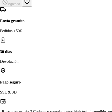
block
favorite_border
Agotado
local_shipping
Envío gratuito
Pedidos +50€
assignment_return
30 días
Devolución
verified_user
Pago seguro
SSL & 3D
devices_other
¿Buscas accesorios?
Gadgets y complementos high-tech disponibles en