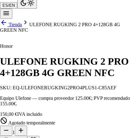
dark_mode
light_mode
ES
/
EN
menu
arrow_back
chevron_right
Tienda
ULEFONE RUGKING 2 PRO 4+128GB 4G
GREEN NFC
Honor
ULEFONE RUGKING 2 PRO
4+128GB 4G GREEN NFC
SKU:
EQ-ULEFONERUGKING2PRO4PLUS1-C85AEF
Equipo Ulefone — compra proveedor 125.00€; PVP recomendado
155.00€.
150,00 €
IVA incluido
block
Agotado temporalmente
remove
add
1