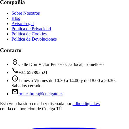
Compañía
Sobre Nosotros
Blog
Aviso Legal
Política de Privacidad
Política de Cookies
Política de Devoluciones
Contacto
location_on
Calle Don Victor Peñasco, 72 local, Tomelloso
call
+34 657892521
schedule
Lunes a Viernes de 10:30 a 14:00 y de 18:00 a 20:30,
Sábados cerrado.
mail
rmncabrera@cuelgatu.es
Esta web ha sido creada y diseñada por
adhocdigital.es
con la colaboración de
Cuelga TÚ