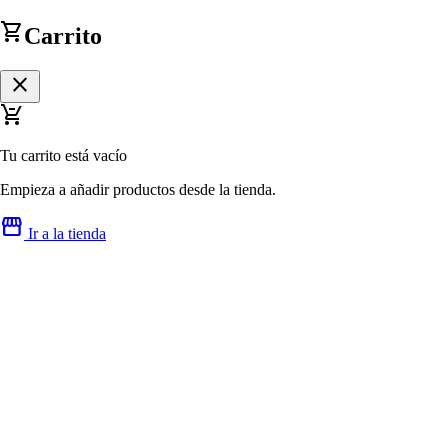
shopping_cart
Carrito
close
remove_shopping_cart
Tu carrito está vacío
Empieza a añadir productos desde la tienda.
storefront
Ir a la tienda