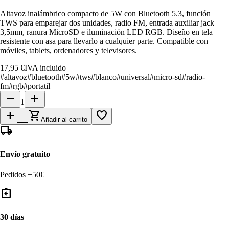
Altavoz inalámbrico compacto de 5W con Bluetooth 5.3, función
TWS para emparejar dos unidades, radio FM, entrada auxiliar jack
3,5mm, ranura MicroSD e iluminación LED RGB. Diseño en tela
resistente con asa para llevarlo a cualquier parte. Compatible con
móviles, tablets, ordenadores y televisores.
17,95 €
IVA incluido
#
altavoz
#
bluetooth
#
5w
#
tws
#
blanco
#
universal
#
micro-sd
#
radio-
fm
#
rgb
#
portatil
remove
add
1
add_shopping_cart
favorite_border
Añadir al carrito
local_shipping
Envío gratuito
Pedidos +50€
assignment_return
30 días