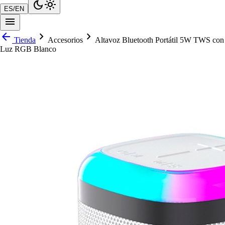
dark_mode
light_mode
ES
/
EN
menu
arrow_back
chevron_right
chevron_right
Tienda
Accesorios
Altavoz Bluetooth Portátil 5W TWS con
Luz RGB Blanco