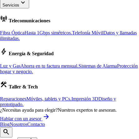
keyboard_arrow_down
Servicios
cell_tower
Telecomunicaciones
Fibra Óptica
Hasta 1Gbps simétricos.
Telefonía Móvil
Datos y llamadas
ilimitadas.
bolt
Energía & Seguridad
Luz y Gas
Ahorra en tu factura mensual.
Sistemas de Alarma
Protección
hogar y negocio.
construction
Taller & Tech
Reparaciones
Móviles, tablets y PCs.
Impresión 3D
Diseño y
prototipado.
¿Necesitas ayuda para elegir?
Nuestros expertos te asesoran.
arrow_forward
Hablar con un asesor
Blog
Nosotros
Contacto
search