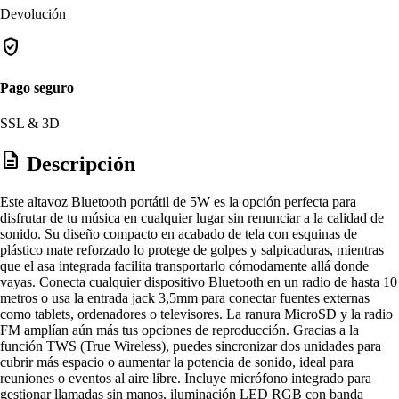
Devolución
verified_user
Pago seguro
SSL & 3D
description
Descripción
Este altavoz Bluetooth portátil de 5W es la opción perfecta para
disfrutar de tu música en cualquier lugar sin renunciar a la calidad de
sonido. Su diseño compacto en acabado de tela con esquinas de
plástico mate reforzado lo protege de golpes y salpicaduras, mientras
que el asa integrada facilita transportarlo cómodamente allá donde
vayas. Conecta cualquier dispositivo Bluetooth en un radio de hasta 10
metros o usa la entrada jack 3,5mm para conectar fuentes externas
como tablets, ordenadores o televisores. La ranura MicroSD y la radio
FM amplían aún más tus opciones de reproducción. Gracias a la
función TWS (True Wireless), puedes sincronizar dos unidades para
cubrir más espacio o aumentar la potencia de sonido, ideal para
reuniones o eventos al aire libre. Incluye micrófono integrado para
gestionar llamadas sin manos, iluminación LED RGB con banda