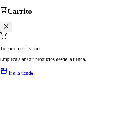
shopping_cart
Carrito
close
remove_shopping_cart
Tu carrito está vacío
Empieza a añadir productos desde la tienda.
storefront
Ir a la tienda