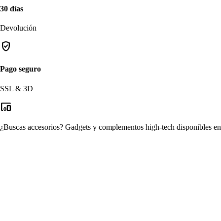
30 días
Devolución
verified_user
Pago seguro
SSL & 3D
devices_other
¿Buscas accesorios?
Gadgets y complementos high-tech disponibles en n