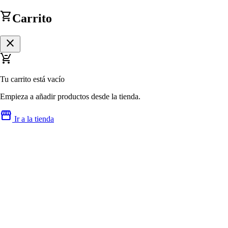
shopping_cart
Carrito
close
remove_shopping_cart
Tu carrito está vacío
Empieza a añadir productos desde la tienda.
storefront
Ir a la tienda