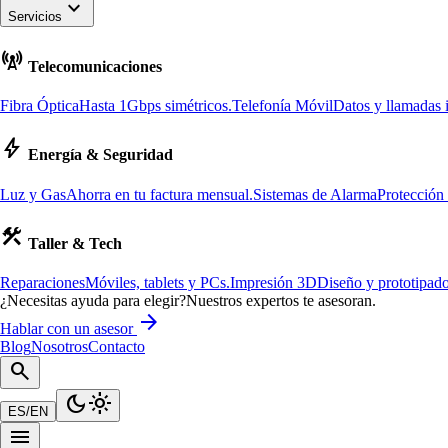
keyboard_arrow_down
Servicios
cell_tower
Telecomunicaciones
Fibra Óptica
Hasta 1Gbps simétricos.
Telefonía Móvil
Datos y llamadas i
bolt
Energía & Seguridad
Luz y Gas
Ahorra en tu factura mensual.
Sistemas de Alarma
Protección
construction
Taller & Tech
Reparaciones
Móviles, tablets y PCs.
Impresión 3D
Diseño y prototipado
¿Necesitas ayuda para elegir?
Nuestros expertos te asesoran.
arrow_forward
Hablar con un asesor
Blog
Nosotros
Contacto
search
dark_mode
light_mode
ES
/
EN
menu