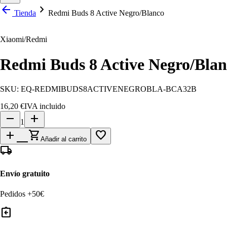
arrow_back
chevron_right
Tienda
Redmi Buds 8 Active Negro/Blanco
Xiaomi/Redmi
Redmi Buds 8 Active Negro/Bla
SKU:
EQ-REDMIBUDS8ACTIVENEGROBLA-BCA32B
16,20 €
IVA incluido
remove
add
1
add_shopping_cart
favorite_border
Añadir al carrito
local_shipping
Envío gratuito
Pedidos +50€
assignment_return