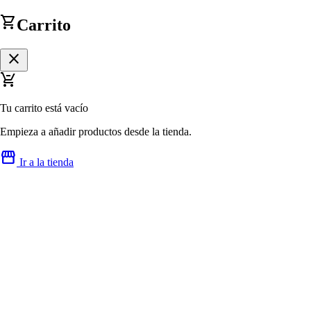
shopping_cart
Carrito
close
remove_shopping_cart
Tu carrito está vacío
Empieza a añadir productos desde la tienda.
storefront
Ir a la tienda