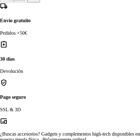
local_shipping
Envío gratuito
Pedidos +50€
assignment_return
30 días
Devolución
verified_user
Pago seguro
SSL & 3D
devices_other
¿Buscas accesorios?
Gadgets y complementos high-tech disponibles en
nuestra tienda física.
¡Próximamente online!