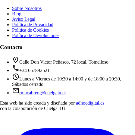
Sobre Nosotros
Blog
Aviso Legal
Política de Privacidad
Política de Cookies
Política de Devoluciones
Contacto
location_on
Calle Don Victor Peñasco, 72 local, Tomelloso
call
+34 657892521
schedule
Lunes a Viernes de 10:30 a 14:00 y de 18:00 a 20:30,
Sábados cerrado.
mail
rmncabrera@cuelgatu.es
Esta web ha sido creada y diseñada por
adhocdigital.es
con la colaboración de
Cuelga TÚ