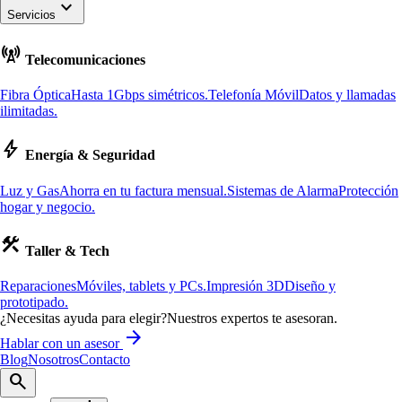
keyboard_arrow_down
Servicios
cell_tower
Telecomunicaciones
Fibra Óptica
Hasta 1Gbps simétricos.
Telefonía Móvil
Datos y llamadas
ilimitadas.
bolt
Energía & Seguridad
Luz y Gas
Ahorra en tu factura mensual.
Sistemas de Alarma
Protección
hogar y negocio.
construction
Taller & Tech
Reparaciones
Móviles, tablets y PCs.
Impresión 3D
Diseño y
prototipado.
¿Necesitas ayuda para elegir?
Nuestros expertos te asesoran.
arrow_forward
Hablar con un asesor
Blog
Nosotros
Contacto
search