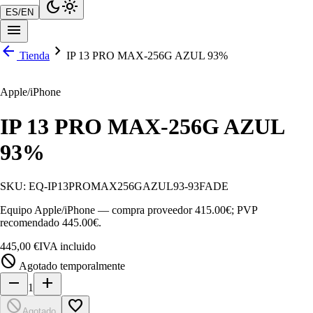
dark_mode
light_mode
ES
/
EN
menu
arrow_back
chevron_right
Tienda
IP 13 PRO MAX-256G AZUL 93%
Apple/iPhone
IP 13 PRO MAX-256G AZUL
93%
SKU:
EQ-IP13PROMAX256GAZUL93-93FADE
Equipo Apple/iPhone — compra proveedor 415.00€; PVP
recomendado 445.00€.
445,00 €
IVA incluido
block
Agotado temporalmente
remove
add
1
block
favorite_border
Agotado