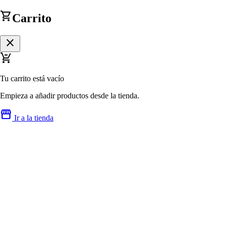
shopping_cart
Carrito
close
remove_shopping_cart
Tu carrito está vacío
Empieza a añadir productos desde la tienda.
storefront
Ir a la tienda