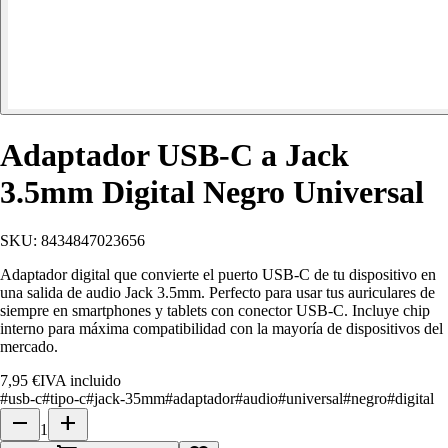
Adaptador USB-C a Jack
3.5mm Digital Negro Universal
SKU:
8434847023656
Adaptador digital que convierte el puerto USB-C de tu dispositivo en
una salida de audio Jack 3.5mm. Perfecto para usar tus auriculares de
siempre en smartphones y tablets con conector USB-C. Incluye chip
interno para máxima compatibilidad con la mayoría de dispositivos del
mercado.
7,95 €
IVA incluido
#
usb-c
#
tipo-c
#
jack-35mm
#
adaptador
#
audio
#
universal
#
negro
#
digital
remove
add
1