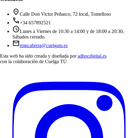
location_on
Calle Don Victor Peñasco, 72 local, Tomelloso
call
+34 657892521
schedule
Lunes a Viernes de 10:30 a 14:00 y de 18:00 a 20:30,
Sábados cerrado.
mail
rmncabrera@cuelgatu.es
Esta web ha sido creada y diseñada por
adhocdigital.es
con la colaboración de
Cuelga TÚ