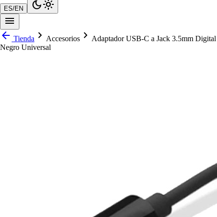
dark_mode
light_mode
ES
/
EN
menu
arrow_back
chevron_right
chevron_right
Tienda
Accesorios
Adaptador USB-C a Jack 3.5mm Digital
Negro Universal