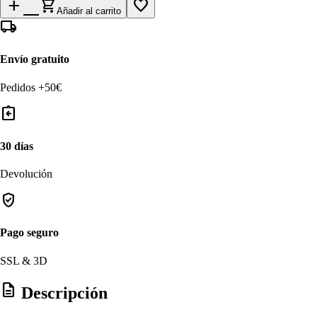
add_shopping_cart
favorite_border
Añadir al carrito
local_shipping
Envío gratuito
Pedidos +50€
assignment_return
30 días
Devolución
verified_user
Pago seguro
SSL & 3D
description
Descripción