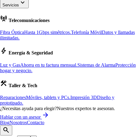
keyboard_arrow_down
Servicios
cell_tower
Telecomunicaciones
Fibra Óptica
Hasta 1Gbps simétricos.
Telefonía Móvil
Datos y llamadas
ilimitadas.
bolt
Energía & Seguridad
Luz y Gas
Ahorra en tu factura mensual.
Sistemas de Alarma
Protección
hogar y negocio.
construction
Taller & Tech
Reparaciones
Móviles, tablets y PCs.
Impresión 3D
Diseño y
prototipado.
¿Necesitas ayuda para elegir?
Nuestros expertos te asesoran.
arrow_forward
Hablar con un asesor
Blog
Nosotros
Contacto
search