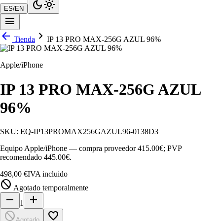
dark_mode
light_mode
ES
/
EN
menu
arrow_back
chevron_right
Tienda
IP 13 PRO MAX-256G AZUL 96%
Apple/iPhone
IP 13 PRO MAX-256G AZUL
96%
SKU:
EQ-IP13PROMAX256GAZUL96-0138D3
Equipo Apple/iPhone — compra proveedor 415.00€; PVP
recomendado 445.00€.
498,00 €
IVA incluido
block
Agotado temporalmente
remove
add
1
block
favorite_border
Agotado