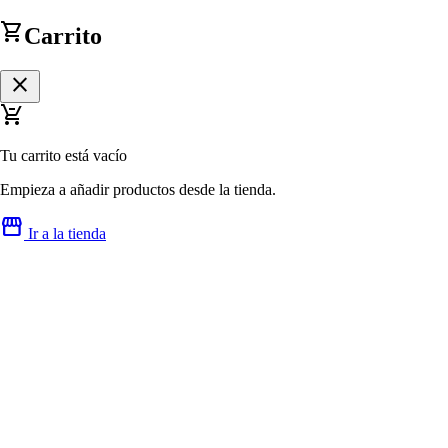
shopping_cart
Carrito
close
remove_shopping_cart
Tu carrito está vacío
Empieza a añadir productos desde la tienda.
storefront
Ir a la tienda