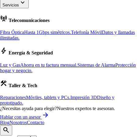
keyboard_arrow_down
Servicios
cell_tower
Telecomunicaciones
Fibra Óptica
Hasta 1Gbps simétricos.
Telefonía Móvil
Datos y llamadas
ilimitadas.
bolt
Energía & Seguridad
Luz y Gas
Ahorra en tu factura mensual.
Sistemas de Alarma
Protección
hogar y negocio.
construction
Taller & Tech
Reparaciones
Móviles, tablets y PCs.
Impresión 3D
Diseño y
prototipado.
¿Necesitas ayuda para elegir?
Nuestros expertos te asesoran.
arrow_forward
Hablar con un asesor
Blog
Nosotros
Contacto
search