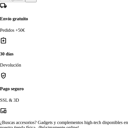
local_shipping
Envío gratuito
Pedidos +50€
assignment_return
30 días
Devolución
verified_user
Pago seguro
SSL & 3D
devices_other
¿Buscas accesorios?
Gadgets y complementos high-tech disponibles en
nuestra tienda física.
¡Próximamente online!