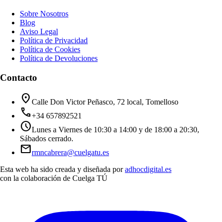
Sobre Nosotros
Blog
Aviso Legal
Política de Privacidad
Política de Cookies
Política de Devoluciones
Contacto
location_on
Calle Don Victor Peñasco, 72 local, Tomelloso
call
+34 657892521
schedule
Lunes a Viernes de 10:30 a 14:00 y de 18:00 a 20:30,
Sábados cerrado.
mail
rmncabrera@cuelgatu.es
Esta web ha sido creada y diseñada por
adhocdigital.es
con la colaboración de
Cuelga TÚ