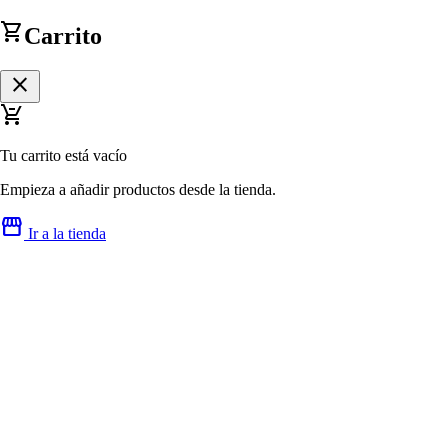
shopping_cart
Carrito
close
remove_shopping_cart
Tu carrito está vacío
Empieza a añadir productos desde la tienda.
storefront
Ir a la tienda