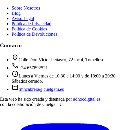
Sobre Nosotros
Blog
Aviso Legal
Política de Privacidad
Política de Cookies
Política de Devoluciones
Contacto
location_on
Calle Don Victor Peñasco, 72 local, Tomelloso
call
+34 657892521
schedule
Lunes a Viernes de 10:30 a 14:00 y de 18:00 a 20:30,
Sábados cerrado.
mail
rmncabrera@cuelgatu.es
Esta web ha sido creada y diseñada por
adhocdigital.es
con la colaboración de
Cuelga TÚ