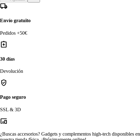
local_shipping
Envío gratuito
Pedidos +50€
assignment_return
30 días
Devolución
verified_user
Pago seguro
SSL & 3D
devices_other
¿Buscas accesorios?
Gadgets y complementos high-tech disponibles en
nuestra tienda física.
¡Próximamente online!