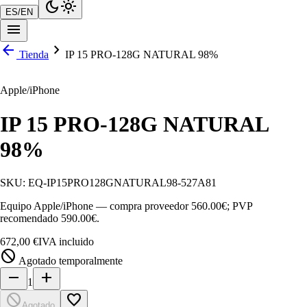
dark_mode
light_mode
ES
/
EN
menu
arrow_back
chevron_right
Tienda
IP 15 PRO-128G NATURAL 98%
Apple/iPhone
IP 15 PRO-128G NATURAL
98%
SKU:
EQ-IP15PRO128GNATURAL98-527A81
Equipo Apple/iPhone — compra proveedor 560.00€; PVP
recomendado 590.00€.
672,00 €
IVA incluido
block
Agotado temporalmente
remove
add
1
block
favorite_border
Agotado