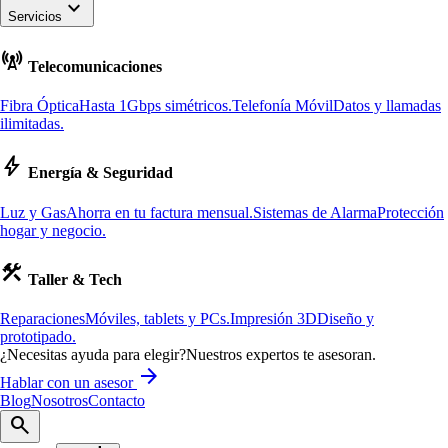
keyboard_arrow_down
Servicios
cell_tower
Telecomunicaciones
Fibra Óptica
Hasta 1Gbps simétricos.
Telefonía Móvil
Datos y llamadas
ilimitadas.
bolt
Energía & Seguridad
Luz y Gas
Ahorra en tu factura mensual.
Sistemas de Alarma
Protección
hogar y negocio.
construction
Taller & Tech
Reparaciones
Móviles, tablets y PCs.
Impresión 3D
Diseño y
prototipado.
¿Necesitas ayuda para elegir?
Nuestros expertos te asesoran.
arrow_forward
Hablar con un asesor
Blog
Nosotros
Contacto
search