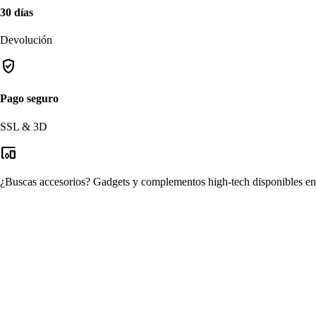
30 días
Devolución
verified_user
Pago seguro
SSL & 3D
devices_other
¿Buscas accesorios?
Gadgets y complementos high-tech disponibles en n