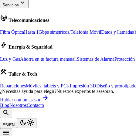
keyboard_arrow_down
Servicios
cell_tower
Telecomunicaciones
Fibra Óptica
Hasta 1Gbps simétricos.
Telefonía Móvil
Datos y llamadas i
bolt
Energía & Seguridad
Luz y Gas
Ahorra en tu factura mensual.
Sistemas de Alarma
Protección
construction
Taller & Tech
Reparaciones
Móviles, tablets y PCs.
Impresión 3D
Diseño y prototipado
¿Necesitas ayuda para elegir?
Nuestros expertos te asesoran.
arrow_forward
Hablar con un asesor
Blog
Nosotros
Contacto
search
dark_mode
light_mode
ES
/
EN
menu