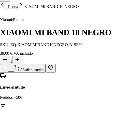
arrow_back
chevron_right
Tienda
XIAOMI MI BAND 10 NEGRO
Xiaomi/Redmi
XIAOMI MI BAND 10 NEGRO
SKU:
EQ-XIAOMIMIBAND10NEGRO-B19F80
39,00 €
IVA incluido
remove
add
1
add_shopping_cart
favorite_border
Añadir al carrito
local_shipping
Envío gratuito
Pedidos +50€
assignment_return