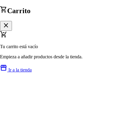
shopping_cart
Carrito
close
remove_shopping_cart
Tu carrito está vacío
Empieza a añadir productos desde la tienda.
storefront
Ir a la tienda