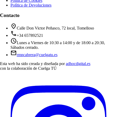
Política de Cookies
Política de Devoluciones
Contacto
location_on
Calle Don Victor Peñasco, 72 local, Tomelloso
call
+34 657892521
schedule
Lunes a Viernes de 10:30 a 14:00 y de 18:00 a 20:30,
Sábados cerrado.
mail
rmncabrera@cuelgatu.es
Esta web ha sido creada y diseñada por
adhocdigital.es
con la colaboración de
Cuelga TÚ