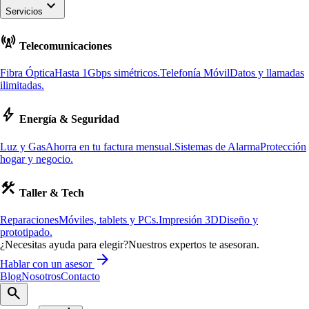
keyboard_arrow_down
Servicios
cell_tower
Telecomunicaciones
Fibra Óptica
Hasta 1Gbps simétricos.
Telefonía Móvil
Datos y llamadas
ilimitadas.
bolt
Energía & Seguridad
Luz y Gas
Ahorra en tu factura mensual.
Sistemas de Alarma
Protección
hogar y negocio.
construction
Taller & Tech
Reparaciones
Móviles, tablets y PCs.
Impresión 3D
Diseño y
prototipado.
¿Necesitas ayuda para elegir?
Nuestros expertos te asesoran.
arrow_forward
Hablar con un asesor
Blog
Nosotros
Contacto
search