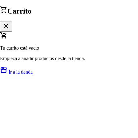
shopping_cart
Carrito
close
remove_shopping_cart
Tu carrito está vacío
Empieza a añadir productos desde la tienda.
storefront
Ir a la tienda