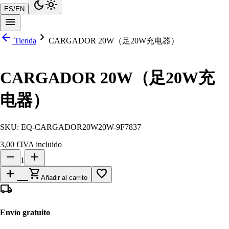
dark_mode
light_mode
ES
/
EN
menu
arrow_back
chevron_right
Tienda
CARGADOR 20W（足20W充电器）
CARGADOR 20W（足20W充
电器）
SKU:
EQ-CARGADOR20W20W-9F7837
3,00 €
IVA incluido
remove
add
1
add_shopping_cart
favorite_border
Añadir al carrito
local_shipping
Envío gratuito