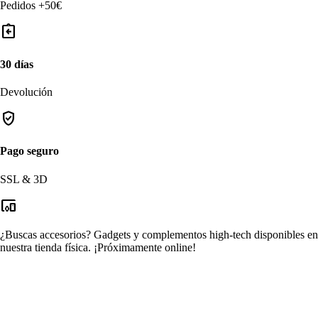
Pedidos +50€
assignment_return
30 días
Devolución
verified_user
Pago seguro
SSL & 3D
devices_other
¿Buscas accesorios?
Gadgets y complementos high-tech disponibles en
nuestra tienda física.
¡Próximamente online!