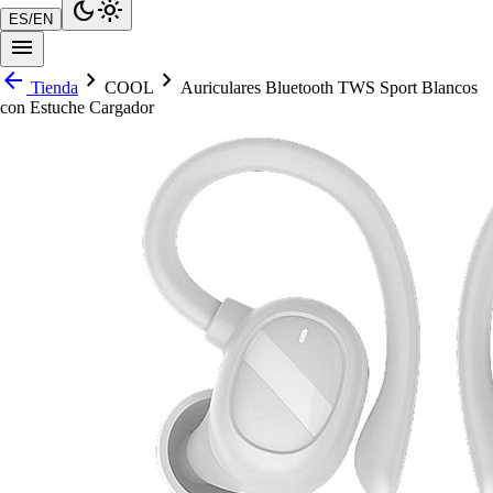
dark_mode
light_mode
ES
/
EN
menu
arrow_back
chevron_right
chevron_right
Tienda
COOL
Auriculares Bluetooth TWS Sport Blancos
con Estuche Cargador