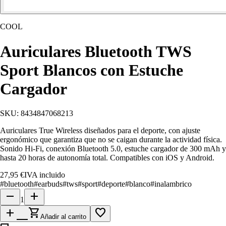
COOL
Auriculares Bluetooth TWS
Sport Blancos con Estuche
Cargador
SKU:
8434847068213
Auriculares True Wireless diseñados para el deporte, con ajuste
ergonómico que garantiza que no se caigan durante la actividad física.
Sonido Hi-Fi, conexión Bluetooth 5.0, estuche cargador de 300 mAh y
hasta 20 horas de autonomía total. Compatibles con iOS y Android.
27,95 €
IVA incluido
#
bluetooth
#
earbuds
#
tws
#
sport
#
deporte
#
blanco
#
inalambrico
remove
add
1
add_shopping_cart
favorite_border
Añadir al carrito