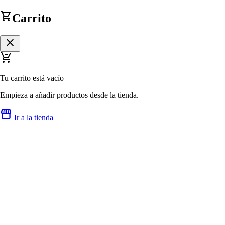
shopping_cart
Carrito
close
remove_shopping_cart
Tu carrito está vacío
Empieza a añadir productos desde la tienda.
storefront
Ir a la tienda