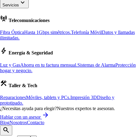
keyboard_arrow_down
Servicios
cell_tower
Telecomunicaciones
Fibra Óptica
Hasta 1Gbps simétricos.
Telefonía Móvil
Datos y llamadas
ilimitadas.
bolt
Energía & Seguridad
Luz y Gas
Ahorra en tu factura mensual.
Sistemas de Alarma
Protección
hogar y negocio.
construction
Taller & Tech
Reparaciones
Móviles, tablets y PCs.
Impresión 3D
Diseño y
prototipado.
¿Necesitas ayuda para elegir?
Nuestros expertos te asesoran.
arrow_forward
Hablar con un asesor
Blog
Nosotros
Contacto
search