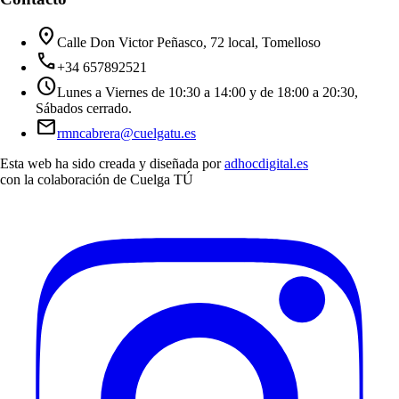
location_on
Calle Don Victor Peñasco, 72 local, Tomelloso
call
+34 657892521
schedule
Lunes a Viernes de 10:30 a 14:00 y de 18:00 a 20:30,
Sábados cerrado.
mail
rmncabrera@cuelgatu.es
Esta web ha sido creada y diseñada por
adhocdigital.es
con la colaboración de
Cuelga TÚ