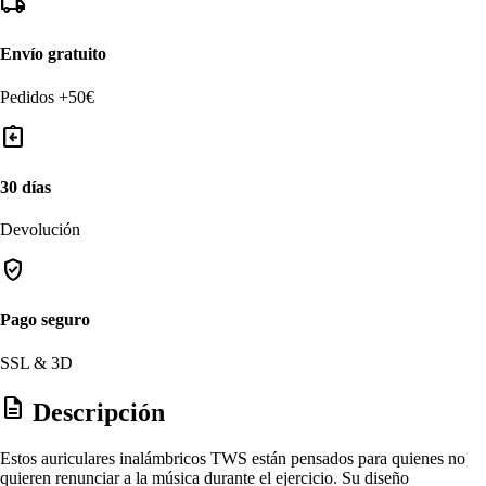
local_shipping
Envío gratuito
Pedidos +50€
assignment_return
30 días
Devolución
verified_user
Pago seguro
SSL & 3D
description
Descripción
Estos auriculares inalámbricos TWS están pensados para quienes no
quieren renunciar a la música durante el ejercicio. Su diseño