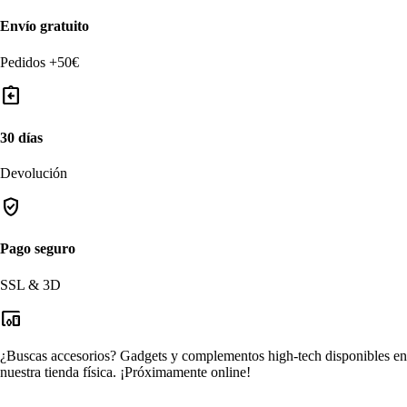
Envío gratuito
Pedidos +50€
assignment_return
30 días
Devolución
verified_user
Pago seguro
SSL & 3D
devices_other
¿Buscas accesorios?
Gadgets y complementos high-tech disponibles en
nuestra tienda física.
¡Próximamente online!