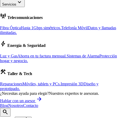
keyboard_arrow_down
Servicios
cell_tower
Telecomunicaciones
Fibra Óptica
Hasta 1Gbps simétricos.
Telefonía Móvil
Datos y llamadas
ilimitadas.
bolt
Energía & Seguridad
Luz y Gas
Ahorra en tu factura mensual.
Sistemas de Alarma
Protección
hogar y negocio.
construction
Taller & Tech
Reparaciones
Móviles, tablets y PCs.
Impresión 3D
Diseño y
prototipado.
¿Necesitas ayuda para elegir?
Nuestros expertos te asesoran.
arrow_forward
Hablar con un asesor
Blog
Nosotros
Contacto
search