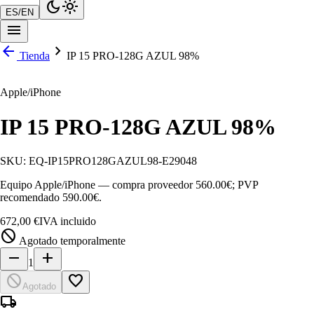
dark_mode
light_mode
ES
/
EN
menu
arrow_back
chevron_right
Tienda
IP 15 PRO-128G AZUL 98%
Apple/iPhone
IP 15 PRO-128G AZUL 98%
SKU:
EQ-IP15PRO128GAZUL98-E29048
Equipo Apple/iPhone — compra proveedor 560.00€; PVP
recomendado 590.00€.
672,00 €
IVA incluido
block
Agotado temporalmente
remove
add
1
block
favorite_border
Agotado
local_shipping