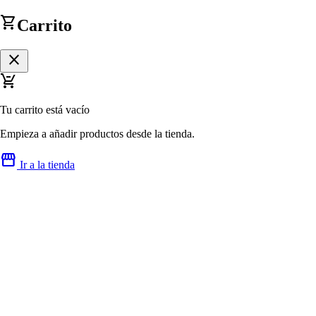
shopping_cart
Carrito
close
remove_shopping_cart
Tu carrito está vacío
Empieza a añadir productos desde la tienda.
storefront
Ir a la tienda