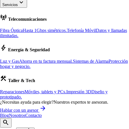
keyboard_arrow_down
Servicios
cell_tower
Telecomunicaciones
Fibra Óptica
Hasta 1Gbps simétricos.
Telefonía Móvil
Datos y llamadas
ilimitadas.
bolt
Energía & Seguridad
Luz y Gas
Ahorra en tu factura mensual.
Sistemas de Alarma
Protección
hogar y negocio.
construction
Taller & Tech
Reparaciones
Móviles, tablets y PCs.
Impresión 3D
Diseño y
prototipado.
¿Necesitas ayuda para elegir?
Nuestros expertos te asesoran.
arrow_forward
Hablar con un asesor
Blog
Nosotros
Contacto
search