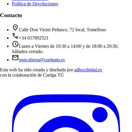
Política de Devoluciones
Contacto
location_on
Calle Don Victor Peñasco, 72 local, Tomelloso
call
+34 657892521
schedule
Lunes a Viernes de 10:30 a 14:00 y de 18:00 a 20:30,
Sábados cerrado.
mail
rmncabrera@cuelgatu.es
Esta web ha sido creada y diseñada por
adhocdigital.es
con la colaboración de
Cuelga TÚ