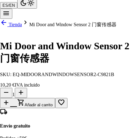
dark_mode
light_mode
ES
/
EN
menu
arrow_back
chevron_right
Tienda
Mi Door and Window Sensor 2 门窗传感器
Mi Door and Window Sensor 2
门窗传感器
SKU:
EQ-MIDOORANDWINDOWSENSOR2-C9821B
10,20 €
IVA incluido
remove
add
1
add_shopping_cart
favorite_border
Añadir al carrito
local_shipping
Envío gratuito