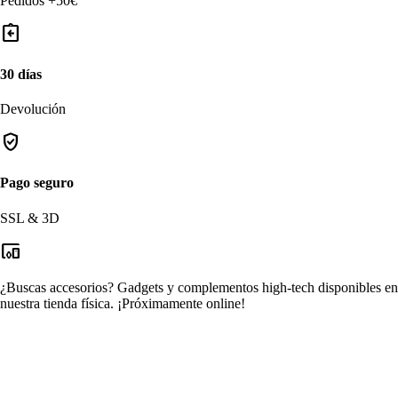
Pedidos +50€
assignment_return
30 días
Devolución
verified_user
Pago seguro
SSL & 3D
devices_other
¿Buscas accesorios?
Gadgets y complementos high-tech disponibles en
nuestra tienda física.
¡Próximamente online!