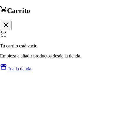
shopping_cart
Carrito
close
remove_shopping_cart
Tu carrito está vacío
Empieza a añadir productos desde la tienda.
storefront
Ir a la tienda