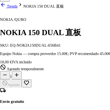
arrow_back
chevron_right
Tienda
NOKIA 150 DUAL 直板
NOKIA /QUBO
NOKIA 150 DUAL 直板
SKU:
EQ-NOKIA150DUAL-656B41
Equipo Nokia — compra proveedor 15.00€; PVP recomendado 45.00€
18,00 €
IVA incluido
block
Agotado temporalmente
remove
add
1
block
favorite_border
Agotado
local_shipping
Envío gratuito