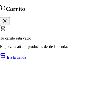
shopping_cart
Carrito
close
remove_shopping_cart
Tu carrito está vacío
Empieza a añadir productos desde la tienda.
storefront
Ir a la tienda