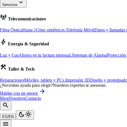
keyboard_arrow_down
Servicios
cell_tower
Telecomunicaciones
Fibra Óptica
Hasta 1Gbps simétricos.
Telefonía Móvil
Datos y llamadas i
bolt
Energía & Seguridad
Luz y Gas
Ahorra en tu factura mensual.
Sistemas de Alarma
Protección
construction
Taller & Tech
Reparaciones
Móviles, tablets y PCs.
Impresión 3D
Diseño y prototipado
¿Necesitas ayuda para elegir?
Nuestros expertos te asesoran.
arrow_forward
Hablar con un asesor
Blog
Nosotros
Contacto
search
dark_mode
light_mode
ES
/
EN
menu