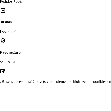
Pedidos +50€
assignment_return
30 días
Devolución
verified_user
Pago seguro
SSL & 3D
devices_other
¿Buscas accesorios?
Gadgets y complementos high-tech disponibles en n