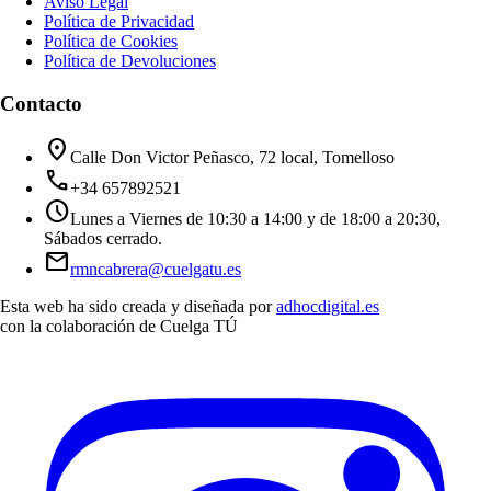
Aviso Legal
Política de Privacidad
Política de Cookies
Política de Devoluciones
Contacto
location_on
Calle Don Victor Peñasco, 72 local, Tomelloso
call
+34 657892521
schedule
Lunes a Viernes de 10:30 a 14:00 y de 18:00 a 20:30,
Sábados cerrado.
mail
rmncabrera@cuelgatu.es
Esta web ha sido creada y diseñada por
adhocdigital.es
con la colaboración de
Cuelga TÚ