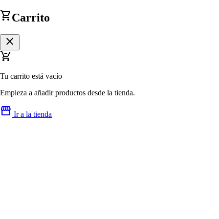
shopping_cart
Carrito
close
remove_shopping_cart
Tu carrito está vacío
Empieza a añadir productos desde la tienda.
storefront
Ir a la tienda