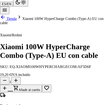
dark_mode
light_mode
ES
/
EN
menu
arrow_back
chevron_right
Tienda
Xiaomi 100W HyperCharge Combo (Type-A) EU con
cable
Xiaomi/Redmi
Xiaomi 100W HyperCharge
Combo (Type-A) EU con cable
SKU:
EQ-XIAOMI100WHYPERCHARGECOM-AF5D6F
19,20 €
IVA incluido
remove
add
1
add_shopping_cart
favorite_border
Añadir al carrito
local_shipping