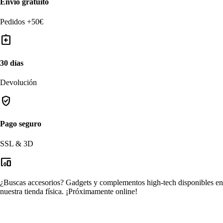
Envío gratuito
Pedidos +50€
assignment_return
30 días
Devolución
verified_user
Pago seguro
SSL & 3D
devices_other
¿Buscas accesorios?
Gadgets y complementos high-tech disponibles en
nuestra tienda física.
¡Próximamente online!