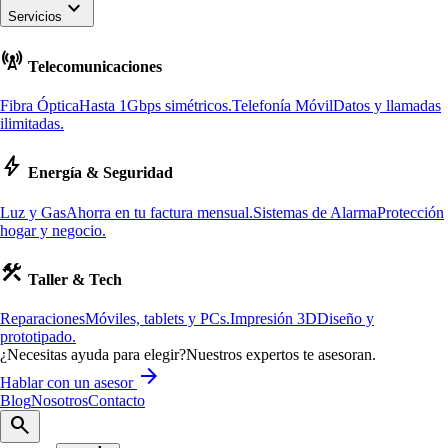
keyboard_arrow_down
Servicios
cell_tower
Telecomunicaciones
Fibra Óptica
Hasta 1Gbps simétricos.
Telefonía Móvil
Datos y llamadas
ilimitadas.
bolt
Energía & Seguridad
Luz y Gas
Ahorra en tu factura mensual.
Sistemas de Alarma
Protección
hogar y negocio.
construction
Taller & Tech
Reparaciones
Móviles, tablets y PCs.
Impresión 3D
Diseño y
prototipado.
¿Necesitas ayuda para elegir?
Nuestros expertos te asesoran.
arrow_forward
Hablar con un asesor
Blog
Nosotros
Contacto
search