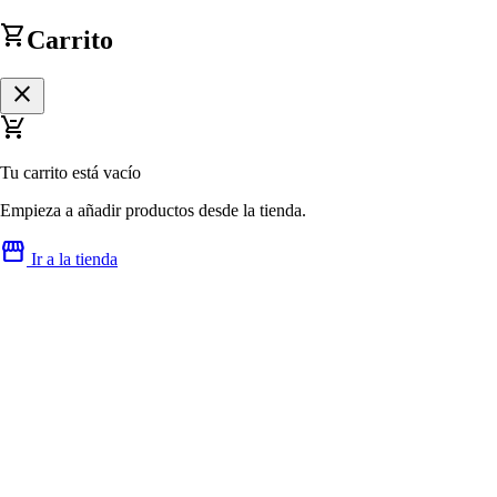
shopping_cart
Carrito
close
remove_shopping_cart
Tu carrito está vacío
Empieza a añadir productos desde la tienda.
storefront
Ir a la tienda