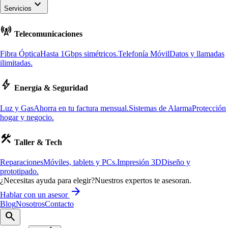
keyboard_arrow_down
Servicios
cell_tower
Telecomunicaciones
Fibra Óptica
Hasta 1Gbps simétricos.
Telefonía Móvil
Datos y llamadas
ilimitadas.
bolt
Energía & Seguridad
Luz y Gas
Ahorra en tu factura mensual.
Sistemas de Alarma
Protección
hogar y negocio.
construction
Taller & Tech
Reparaciones
Móviles, tablets y PCs.
Impresión 3D
Diseño y
prototipado.
¿Necesitas ayuda para elegir?
Nuestros expertos te asesoran.
arrow_forward
Hablar con un asesor
Blog
Nosotros
Contacto
search