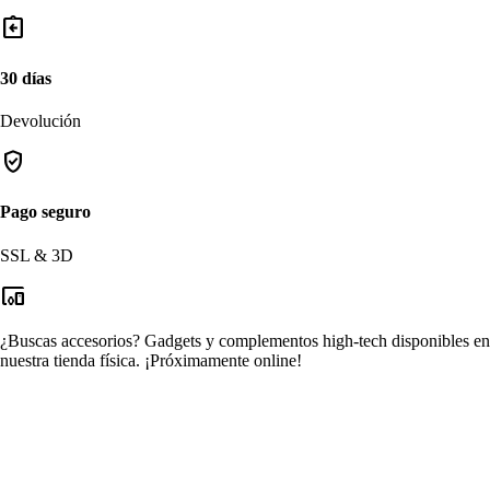
assignment_return
30 días
Devolución
verified_user
Pago seguro
SSL & 3D
devices_other
¿Buscas accesorios?
Gadgets y complementos high-tech disponibles en
nuestra tienda física.
¡Próximamente online!