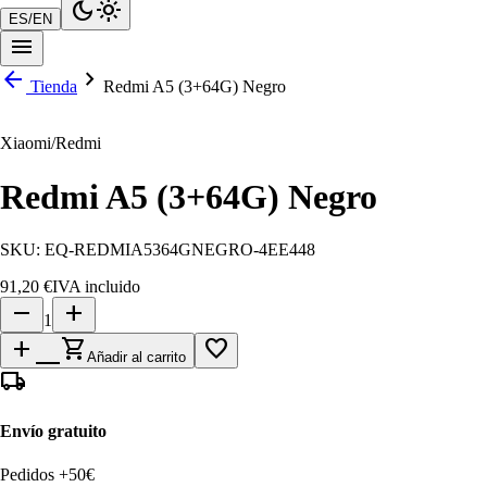
dark_mode
light_mode
ES
/
EN
menu
arrow_back
chevron_right
Tienda
Redmi A5 (3+64G) Negro
Xiaomi/Redmi
Redmi A5 (3+64G) Negro
SKU:
EQ-REDMIA5364GNEGRO-4EE448
91,20 €
IVA incluido
remove
add
1
add_shopping_cart
favorite_border
Añadir al carrito
local_shipping
Envío gratuito
Pedidos +50€