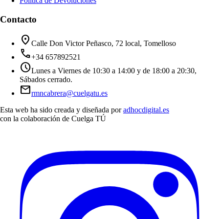
Política de Devoluciones
Contacto
location_on
Calle Don Victor Peñasco, 72 local, Tomelloso
call
+34 657892521
schedule
Lunes a Viernes de 10:30 a 14:00 y de 18:00 a 20:30,
Sábados cerrado.
mail
rmncabrera@cuelgatu.es
Esta web ha sido creada y diseñada por
adhocdigital.es
con la colaboración de
Cuelga TÚ