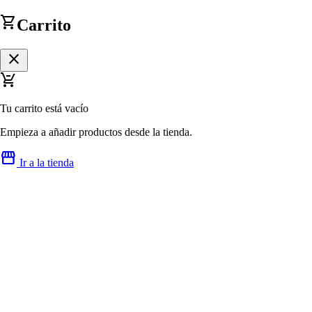
shopping_cart
Carrito
close
remove_shopping_cart
Tu carrito está vacío
Empieza a añadir productos desde la tienda.
storefront
Ir a la tienda