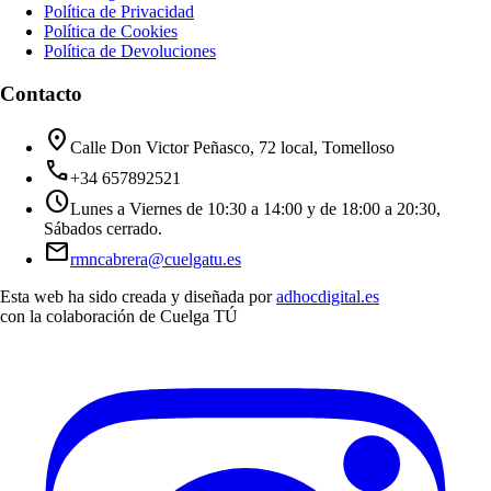
Política de Privacidad
Política de Cookies
Política de Devoluciones
Contacto
location_on
Calle Don Victor Peñasco, 72 local, Tomelloso
call
+34 657892521
schedule
Lunes a Viernes de 10:30 a 14:00 y de 18:00 a 20:30,
Sábados cerrado.
mail
rmncabrera@cuelgatu.es
Esta web ha sido creada y diseñada por
adhocdigital.es
con la colaboración de
Cuelga TÚ