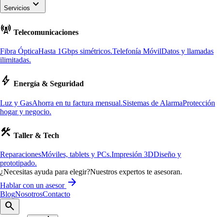
keyboard_arrow_down
Servicios
cell_tower
Telecomunicaciones
Fibra Óptica
Hasta 1Gbps simétricos.
Telefonía Móvil
Datos y llamadas
ilimitadas.
bolt
Energía & Seguridad
Luz y Gas
Ahorra en tu factura mensual.
Sistemas de Alarma
Protección
hogar y negocio.
construction
Taller & Tech
Reparaciones
Móviles, tablets y PCs.
Impresión 3D
Diseño y
prototipado.
¿Necesitas ayuda para elegir?
Nuestros expertos te asesoran.
arrow_forward
Hablar con un asesor
Blog
Nosotros
Contacto
search