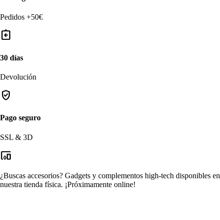
Pedidos +50€
assignment_return
30 días
Devolución
verified_user
Pago seguro
SSL & 3D
devices_other
¿Buscas accesorios?
Gadgets y complementos high-tech disponibles en
nuestra tienda física.
¡Próximamente online!