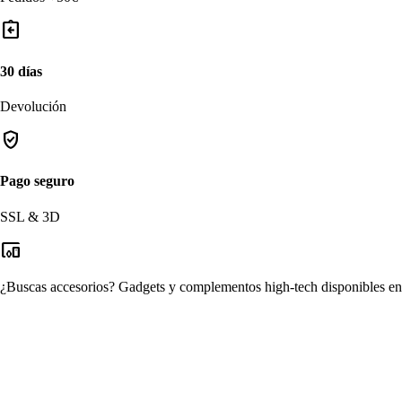
assignment_return
30 días
Devolución
verified_user
Pago seguro
SSL & 3D
devices_other
¿Buscas accesorios?
Gadgets y complementos high-tech disponibles en n