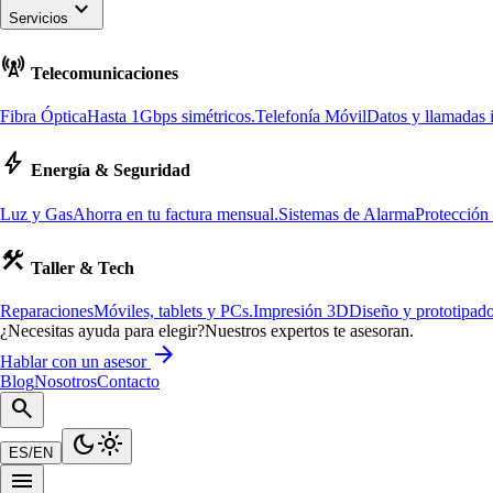
keyboard_arrow_down
Servicios
cell_tower
Telecomunicaciones
Fibra Óptica
Hasta 1Gbps simétricos.
Telefonía Móvil
Datos y llamadas i
bolt
Energía & Seguridad
Luz y Gas
Ahorra en tu factura mensual.
Sistemas de Alarma
Protección
construction
Taller & Tech
Reparaciones
Móviles, tablets y PCs.
Impresión 3D
Diseño y prototipado
¿Necesitas ayuda para elegir?
Nuestros expertos te asesoran.
arrow_forward
Hablar con un asesor
Blog
Nosotros
Contacto
search
dark_mode
light_mode
ES
/
EN
menu