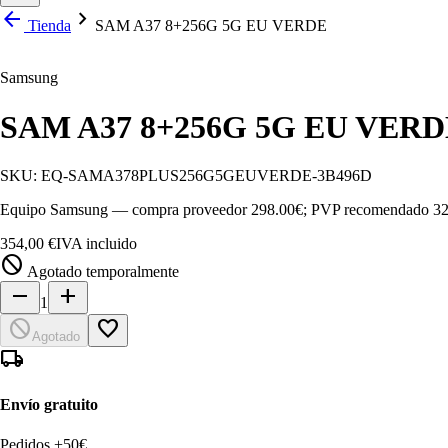
arrow_back
chevron_right
Tienda
SAM A37 8+256G 5G EU VERDE
Samsung
SAM A37 8+256G 5G EU VER
SKU:
EQ-SAMA378PLUS256G5GEUVERDE-3B496D
Equipo Samsung — compra proveedor 298.00€; PVP recomendado 32
354,00 €
IVA incluido
block
Agotado temporalmente
remove
add
1
block
favorite_border
Agotado
local_shipping
Envío gratuito
Pedidos +50€