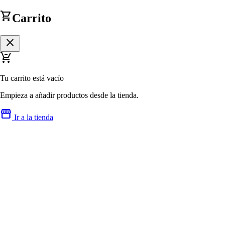
shopping_cart
Carrito
close
remove_shopping_cart
Tu carrito está vacío
Empieza a añadir productos desde la tienda.
storefront
Ir a la tienda