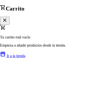
shopping_cart
Carrito
close
remove_shopping_cart
Tu carrito está vacío
Empieza a añadir productos desde la tienda.
storefront
Ir a la tienda