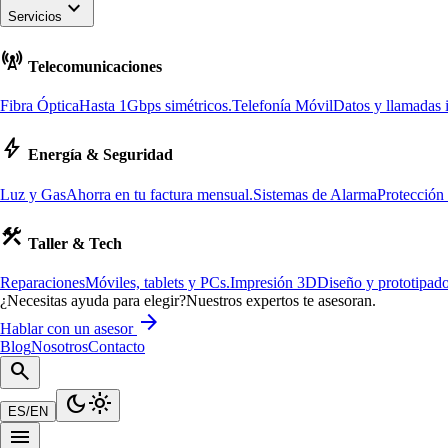
keyboard_arrow_down
Servicios
cell_tower
Telecomunicaciones
Fibra Óptica
Hasta 1Gbps simétricos.
Telefonía Móvil
Datos y llamadas i
bolt
Energía & Seguridad
Luz y Gas
Ahorra en tu factura mensual.
Sistemas de Alarma
Protección
construction
Taller & Tech
Reparaciones
Móviles, tablets y PCs.
Impresión 3D
Diseño y prototipado
¿Necesitas ayuda para elegir?
Nuestros expertos te asesoran.
arrow_forward
Hablar con un asesor
Blog
Nosotros
Contacto
search
dark_mode
light_mode
ES
/
EN
menu