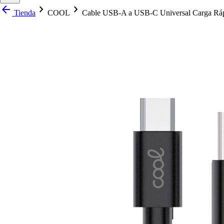
arrow_back
chevron_right
chevron_right
Tienda
COOL
Cable USB-A a USB-C Universal Carga Rá