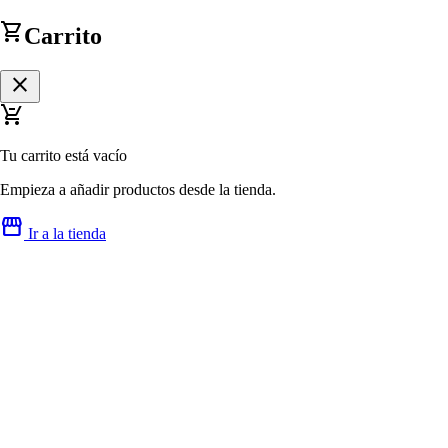
shopping_cart
Carrito
close
remove_shopping_cart
Tu carrito está vacío
Empieza a añadir productos desde la tienda.
storefront
Ir a la tienda