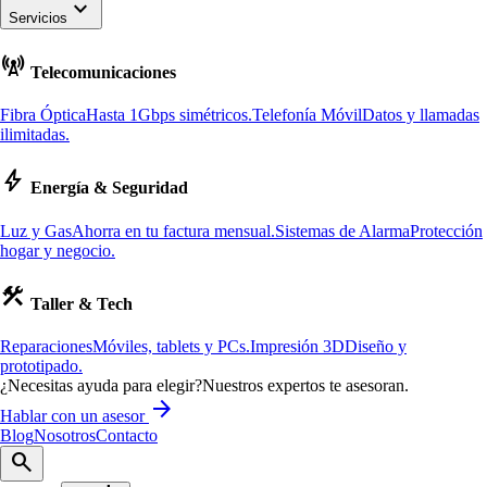
keyboard_arrow_down
Servicios
cell_tower
Telecomunicaciones
Fibra Óptica
Hasta 1Gbps simétricos.
Telefonía Móvil
Datos y llamadas
ilimitadas.
bolt
Energía & Seguridad
Luz y Gas
Ahorra en tu factura mensual.
Sistemas de Alarma
Protección
hogar y negocio.
construction
Taller & Tech
Reparaciones
Móviles, tablets y PCs.
Impresión 3D
Diseño y
prototipado.
¿Necesitas ayuda para elegir?
Nuestros expertos te asesoran.
arrow_forward
Hablar con un asesor
Blog
Nosotros
Contacto
search