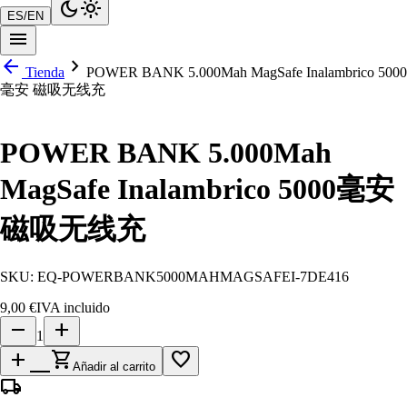
dark_mode
light_mode
ES
/
EN
menu
arrow_back
chevron_right
Tienda
POWER BANK 5.000Mah MagSafe Inalambrico 5000
毫安 磁吸无线充
POWER BANK 5.000Mah
MagSafe Inalambrico 5000毫安
磁吸无线充
SKU:
EQ-POWERBANK5000MAHMAGSAFEI-7DE416
9,00 €
IVA incluido
remove
add
1
add_shopping_cart
favorite_border
Añadir al carrito
local_shipping