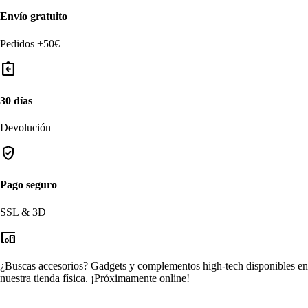
Envío gratuito
Pedidos +50€
assignment_return
30 días
Devolución
verified_user
Pago seguro
SSL & 3D
devices_other
¿Buscas accesorios?
Gadgets y complementos high-tech disponibles en
nuestra tienda física.
¡Próximamente online!