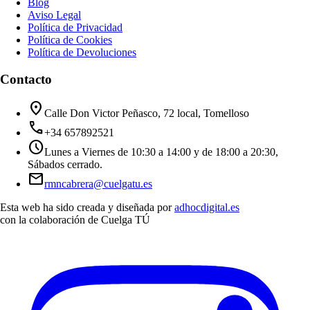
Blog
Aviso Legal
Política de Privacidad
Política de Cookies
Política de Devoluciones
Contacto
location_on
Calle Don Victor Peñasco, 72 local, Tomelloso
call
+34 657892521
schedule
Lunes a Viernes de 10:30 a 14:00 y de 18:00 a 20:30,
Sábados cerrado.
mail
rmncabrera@cuelgatu.es
Esta web ha sido creada y diseñada por
adhocdigital.es
con la colaboración de
Cuelga TÚ