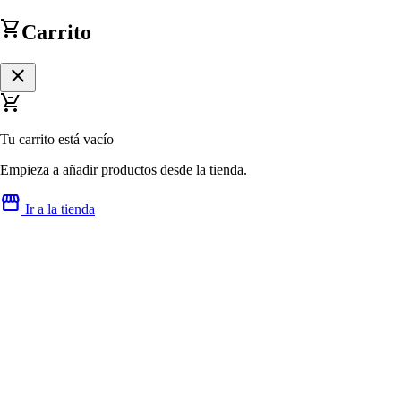
shopping_cart
Carrito
close
remove_shopping_cart
Tu carrito está vacío
Empieza a añadir productos desde la tienda.
storefront
Ir a la tienda