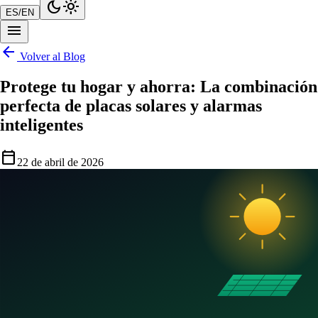
dark_mode
light_mode
ES
/
EN
menu
arrow_back
Volver al Blog
Protege tu hogar y ahorra: La combinación
perfecta de placas solares y alarmas
inteligentes
calendar_today
22 de abril de 2026