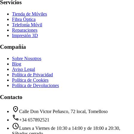
Servicios
Tienda de Móviles
Fibra Óptica
Telefonía Móvil
Reparaciones
Impresión 3D
Compañía
Sobre Nosotros
Blog
Aviso Legal
Política de Privacidad
Política de Cookies
Política de Devoluciones
Contacto
location_on
Calle Don Victor Peñasco, 72 local, Tomelloso
call
+34 657892521
schedule
Lunes a Viernes de 10:30 a 14:00 y de 18:00 a 20:30,
Sábados cerrado.