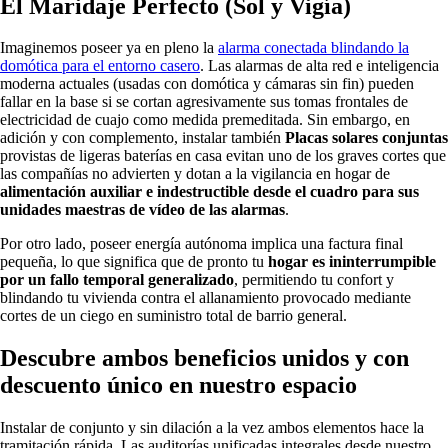
El Maridaje Perfecto (Sol y Vigía)
Imaginemos poseer ya en pleno la
alarma conectada blindando la
domótica para el entorno casero
. Las alarmas de alta red e inteligencia
moderna actuales (usadas con domótica y cámaras sin fin) pueden
fallar en la base si se cortan agresivamente sus tomas frontales de
electricidad de cuajo como medida premeditada. Sin embargo, en
adición y con complemento, instalar también
Placas solares conjuntas
provistas de ligeras baterías en casa evitan uno de los graves cortes que
las compañías no advierten y dotan a la vigilancia en hogar de
alimentación auxiliar e indestructible desde el cuadro para sus
unidades maestras de vídeo de las alarmas
.
Por otro lado, poseer energía autónoma implica una factura final
pequeña, lo que significa que de pronto tu
hogar es ininterrumpible
por un fallo temporal generalizado
, permitiendo tu confort y
blindando tu vivienda contra el allanamiento provocado mediante
cortes de un ciego en suministro total de barrio general.
Descubre ambos beneficios unidos y con
descuento único en nuestro espacio
Instalar de conjunto y sin dilación a la vez ambos elementos hace la
tramitación rápida. Las auditorías unificadas integrales desde nuestro