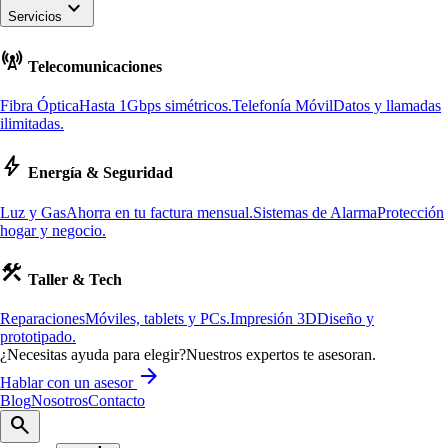
keyboard_arrow_down
Servicios
cell_tower
Telecomunicaciones
Fibra Óptica
Hasta 1Gbps simétricos.
Telefonía Móvil
Datos y llamadas
ilimitadas.
bolt
Energía & Seguridad
Luz y Gas
Ahorra en tu factura mensual.
Sistemas de Alarma
Protección
hogar y negocio.
construction
Taller & Tech
Reparaciones
Móviles, tablets y PCs.
Impresión 3D
Diseño y
prototipado.
¿Necesitas ayuda para elegir?
Nuestros expertos te asesoran.
arrow_forward
Hablar con un asesor
Blog
Nosotros
Contacto
search