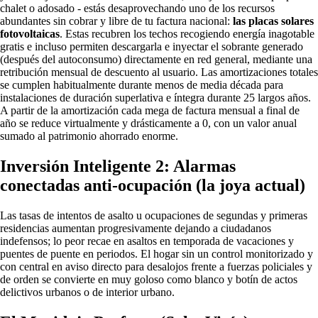
chalet o adosado - estás desaprovechando uno de los recursos
abundantes sin cobrar y libre de tu factura nacional:
las placas solares
fotovoltaicas
. Estas recubren los techos recogiendo energía inagotable
gratis e incluso permiten descargarla e inyectar el sobrante generado
(después del autoconsumo) directamente en red general, mediante una
retribución mensual de descuento al usuario. Las amortizaciones totales
se cumplen habitualmente durante menos de media década para
instalaciones de duración superlativa e íntegra durante 25 largos años.
A partir de la amortización cada mega de factura mensual a final de
año se reduce virtualmente y drásticamente a 0, con un valor anual
sumado al patrimonio ahorrado enorme.
Inversión Inteligente 2: Alarmas
conectadas anti-ocupación (la joya actual)
Las tasas de intentos de asalto u ocupaciones de segundas y primeras
residencias aumentan progresivamente dejando a ciudadanos
indefensos; lo peor recae en asaltos en temporada de vacaciones y
puentes de puente en periodos. El hogar sin un control monitorizado y
con central en aviso directo para desalojos frente a fuerzas policiales y
de orden se convierte en muy goloso como blanco y botín de actos
delictivos urbanos o de interior urbano.