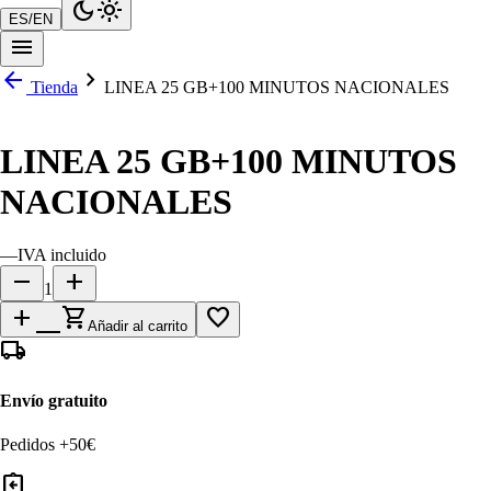
dark_mode
light_mode
ES
/
EN
menu
arrow_back
chevron_right
Tienda
LINEA 25 GB+100 MINUTOS NACIONALES
LINEA 25 GB+100 MINUTOS
NACIONALES
—
IVA incluido
remove
add
1
add_shopping_cart
favorite_border
Añadir al carrito
local_shipping
Envío gratuito
Pedidos +50€
assignment_return