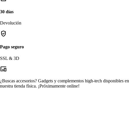
30 días
Devolución
verified_user
Pago seguro
SSL & 3D
devices_other
¿Buscas accesorios?
Gadgets y complementos high-tech disponibles en
nuestra tienda física.
¡Próximamente online!