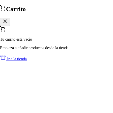
shopping_cart
Carrito
close
remove_shopping_cart
Tu carrito está vacío
Empieza a añadir productos desde la tienda.
storefront
Ir a la tienda