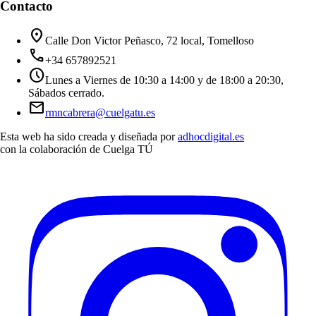
Contacto
location_on
Calle Don Victor Peñasco, 72 local, Tomelloso
call
+34 657892521
schedule
Lunes a Viernes de 10:30 a 14:00 y de 18:00 a 20:30,
Sábados cerrado.
mail
rmncabrera@cuelgatu.es
Esta web ha sido creada y diseñada por
adhocdigital.es
con la colaboración de
Cuelga TÚ