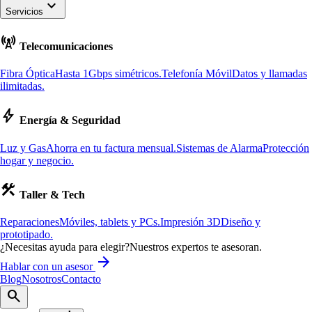
keyboard_arrow_down
Servicios
cell_tower
Telecomunicaciones
Fibra Óptica
Hasta 1Gbps simétricos.
Telefonía Móvil
Datos y llamadas
ilimitadas.
bolt
Energía & Seguridad
Luz y Gas
Ahorra en tu factura mensual.
Sistemas de Alarma
Protección
hogar y negocio.
construction
Taller & Tech
Reparaciones
Móviles, tablets y PCs.
Impresión 3D
Diseño y
prototipado.
¿Necesitas ayuda para elegir?
Nuestros expertos te asesoran.
arrow_forward
Hablar con un asesor
Blog
Nosotros
Contacto
search