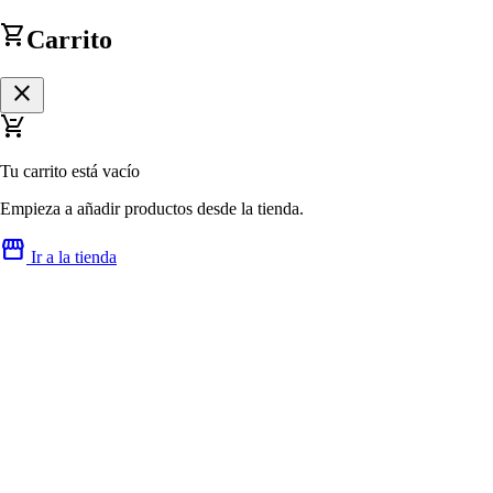
shopping_cart
Carrito
close
remove_shopping_cart
Tu carrito está vacío
Empieza a añadir productos desde la tienda.
storefront
Ir a la tienda