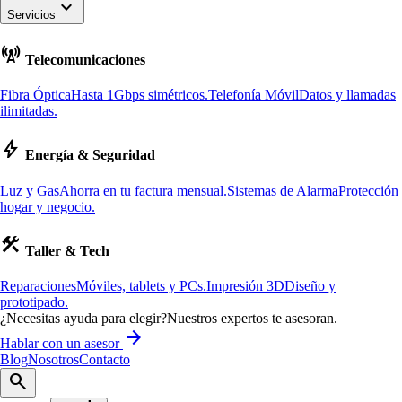
keyboard_arrow_down
Servicios
cell_tower
Telecomunicaciones
Fibra Óptica
Hasta 1Gbps simétricos.
Telefonía Móvil
Datos y llamadas
ilimitadas.
bolt
Energía & Seguridad
Luz y Gas
Ahorra en tu factura mensual.
Sistemas de Alarma
Protección
hogar y negocio.
construction
Taller & Tech
Reparaciones
Móviles, tablets y PCs.
Impresión 3D
Diseño y
prototipado.
¿Necesitas ayuda para elegir?
Nuestros expertos te asesoran.
arrow_forward
Hablar con un asesor
Blog
Nosotros
Contacto
search