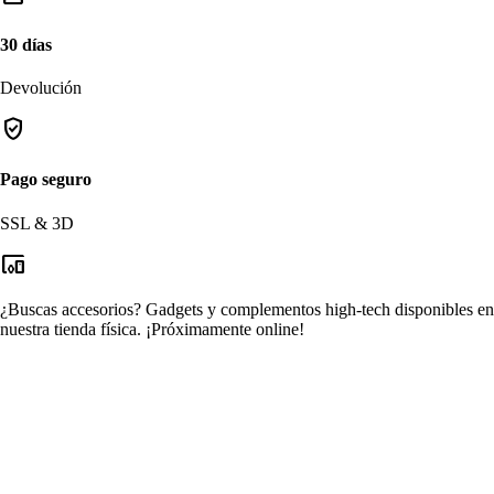
30 días
Devolución
verified_user
Pago seguro
SSL & 3D
devices_other
¿Buscas accesorios?
Gadgets y complementos high-tech disponibles en
nuestra tienda física.
¡Próximamente online!