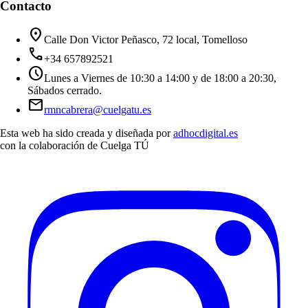
Contacto
location_on
Calle Don Victor Peñasco, 72 local, Tomelloso
call
+34 657892521
schedule
Lunes a Viernes de 10:30 a 14:00 y de 18:00 a 20:30,
Sábados cerrado.
mail
rmncabrera@cuelgatu.es
Esta web ha sido creada y diseñada por
adhocdigital.es
con la colaboración de
Cuelga TÚ