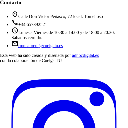
Contacto
location_on
Calle Don Victor Peñasco, 72 local, Tomelloso
call
+34 657892521
schedule
Lunes a Viernes de 10:30 a 14:00 y de 18:00 a 20:30,
Sábados cerrado.
mail
rmncabrera@cuelgatu.es
Esta web ha sido creada y diseñada por
adhocdigital.es
con la colaboración de
Cuelga TÚ