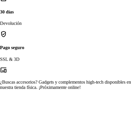
30 días
Devolución
verified_user
Pago seguro
SSL & 3D
devices_other
¿Buscas accesorios?
Gadgets y complementos high-tech disponibles en
nuestra tienda física.
¡Próximamente online!