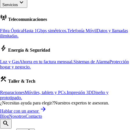
keyboard_arrow_down
Servicios
cell_tower
Telecomunicaciones
Fibra Óptica
Hasta 1Gbps simétricos.
Telefonía Móvil
Datos y llamadas
ilimitadas.
bolt
Energía & Seguridad
Luz y Gas
Ahorra en tu factura mensual.
Sistemas de Alarma
Protección
hogar y negocio.
construction
Taller & Tech
Reparaciones
Móviles, tablets y PCs.
Impresión 3D
Diseño y
prototipado.
¿Necesitas ayuda para elegir?
Nuestros expertos te asesoran.
arrow_forward
Hablar con un asesor
Blog
Nosotros
Contacto
search