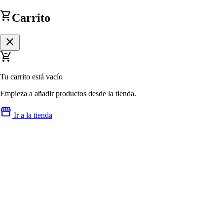
shopping_cart
Carrito
close
remove_shopping_cart
Tu carrito está vacío
Empieza a añadir productos desde la tienda.
storefront
Ir a la tienda