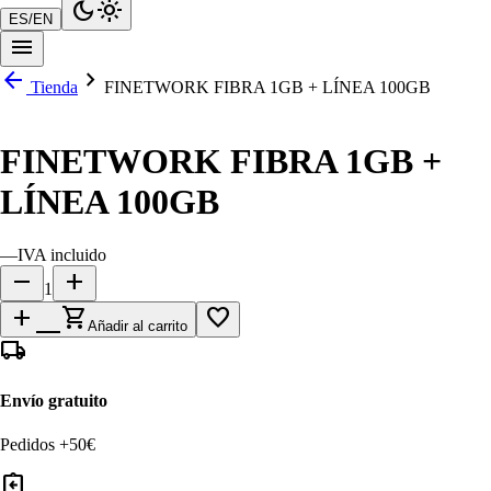
dark_mode
light_mode
ES
/
EN
menu
arrow_back
chevron_right
Tienda
FINETWORK FIBRA 1GB + LÍNEA 100GB
FINETWORK FIBRA 1GB +
LÍNEA 100GB
—
IVA incluido
remove
add
1
add_shopping_cart
favorite_border
Añadir al carrito
local_shipping
Envío gratuito
Pedidos +50€
assignment_return