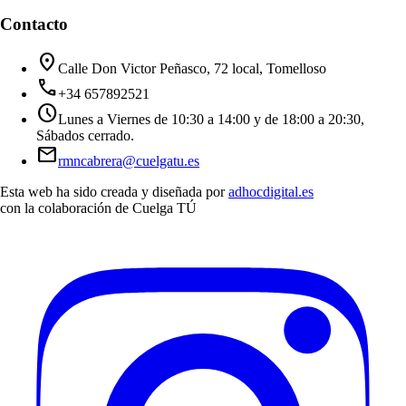
Contacto
location_on
Calle Don Victor Peñasco, 72 local, Tomelloso
call
+34 657892521
schedule
Lunes a Viernes de 10:30 a 14:00 y de 18:00 a 20:30,
Sábados cerrado.
mail
rmncabrera@cuelgatu.es
Esta web ha sido creada y diseñada por
adhocdigital.es
con la colaboración de
Cuelga TÚ