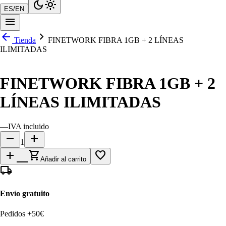
dark_mode
light_mode
ES
/
EN
menu
arrow_back
chevron_right
Tienda
FINETWORK FIBRA 1GB + 2 LÍNEAS
ILIMITADAS
FINETWORK FIBRA 1GB + 2
LÍNEAS ILIMITADAS
—
IVA incluido
remove
add
1
add_shopping_cart
favorite_border
Añadir al carrito
local_shipping
Envío gratuito
Pedidos +50€