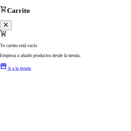
shopping_cart
Carrito
close
remove_shopping_cart
Tu carrito está vacío
Empieza a añadir productos desde la tienda.
storefront
Ir a la tienda