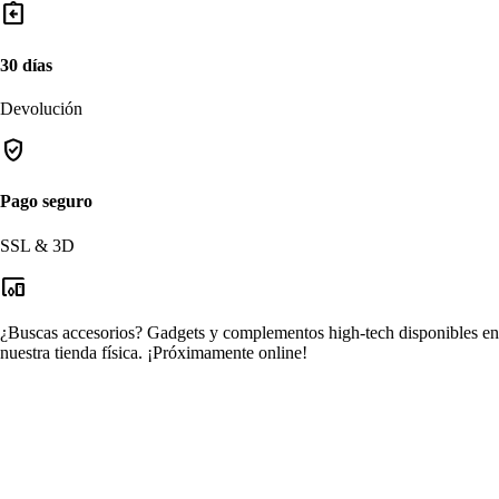
assignment_return
30 días
Devolución
verified_user
Pago seguro
SSL & 3D
devices_other
¿Buscas accesorios?
Gadgets y complementos high-tech disponibles en
nuestra tienda física.
¡Próximamente online!