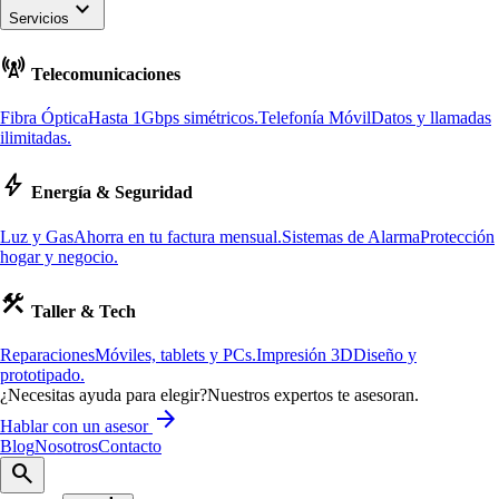
keyboard_arrow_down
Servicios
cell_tower
Telecomunicaciones
Fibra Óptica
Hasta 1Gbps simétricos.
Telefonía Móvil
Datos y llamadas
ilimitadas.
bolt
Energía & Seguridad
Luz y Gas
Ahorra en tu factura mensual.
Sistemas de Alarma
Protección
hogar y negocio.
construction
Taller & Tech
Reparaciones
Móviles, tablets y PCs.
Impresión 3D
Diseño y
prototipado.
¿Necesitas ayuda para elegir?
Nuestros expertos te asesoran.
arrow_forward
Hablar con un asesor
Blog
Nosotros
Contacto
search