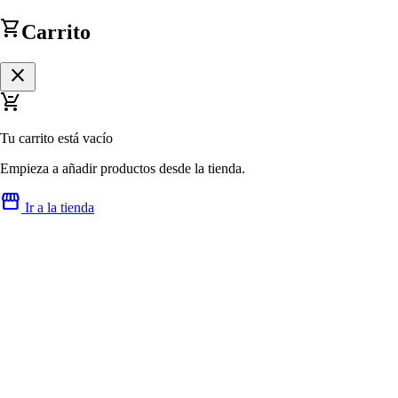
shopping_cart
Carrito
close
remove_shopping_cart
Tu carrito está vacío
Empieza a añadir productos desde la tienda.
storefront
Ir a la tienda