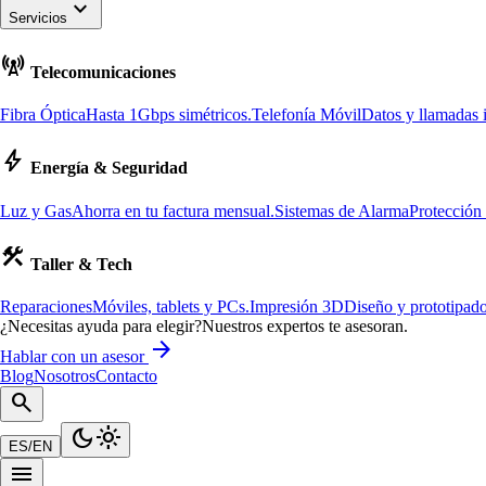
keyboard_arrow_down
Servicios
cell_tower
Telecomunicaciones
Fibra Óptica
Hasta 1Gbps simétricos.
Telefonía Móvil
Datos y llamadas i
bolt
Energía & Seguridad
Luz y Gas
Ahorra en tu factura mensual.
Sistemas de Alarma
Protección
construction
Taller & Tech
Reparaciones
Móviles, tablets y PCs.
Impresión 3D
Diseño y prototipado
¿Necesitas ayuda para elegir?
Nuestros expertos te asesoran.
arrow_forward
Hablar con un asesor
Blog
Nosotros
Contacto
search
dark_mode
light_mode
ES
/
EN
menu