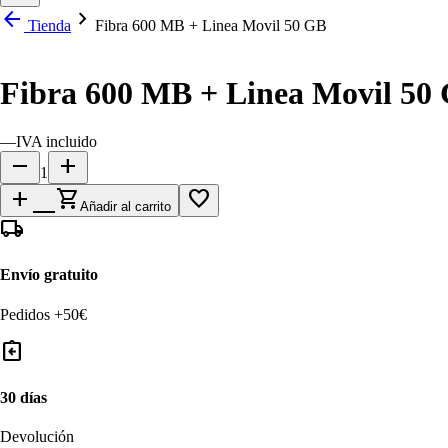
arrow_back
chevron_right
Tienda
Fibra 600 MB + Linea Movil 50 GB
Fibra 600 MB + Linea Movil 50
—
IVA incluido
remove
add
1
add_shopping_cart
favorite_border
Añadir al carrito
local_shipping
Envío gratuito
Pedidos +50€
assignment_return
30 días
Devolución