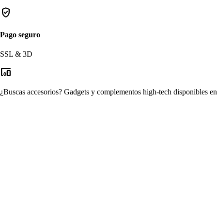
verified_user
Pago seguro
SSL & 3D
devices_other
¿Buscas accesorios?
Gadgets y complementos high-tech disponibles en n