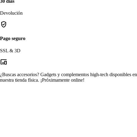
30 días
Devolución
verified_user
Pago seguro
SSL & 3D
devices_other
¿Buscas accesorios?
Gadgets y complementos high-tech disponibles en
nuestra tienda física.
¡Próximamente online!