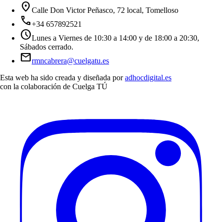
location_on
Calle Don Victor Peñasco, 72 local, Tomelloso
call
+34 657892521
schedule
Lunes a Viernes de 10:30 a 14:00 y de 18:00 a 20:30,
Sábados cerrado.
mail
rmncabrera@cuelgatu.es
Esta web ha sido creada y diseñada por
adhocdigital.es
con la colaboración de
Cuelga TÚ