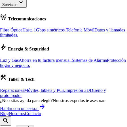
keyboard_arrow_down
Servicios
cell_tower
Telecomunicaciones
Fibra Óptica
Hasta 1Gbps simétricos.
Telefonía Móvil
Datos y llamadas
ilimitadas.
bolt
Energía & Seguridad
Luz y Gas
Ahorra en tu factura mensual.
Sistemas de Alarma
Protección
hogar y negocio.
construction
Taller & Tech
Reparaciones
Móviles, tablets y PCs.
Impresión 3D
Diseño y
prototipado.
¿Necesitas ayuda para elegir?
Nuestros expertos te asesoran.
arrow_forward
Hablar con un asesor
Blog
Nosotros
Contacto
search