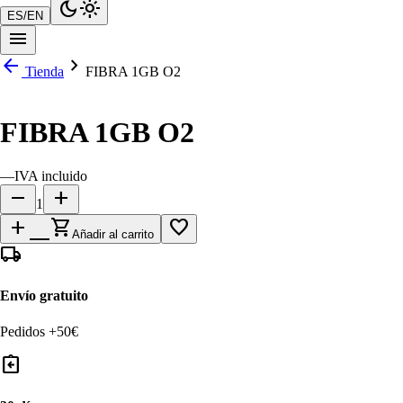
dark_mode
light_mode
ES
/
EN
menu
arrow_back
chevron_right
Tienda
FIBRA 1GB O2
FIBRA 1GB O2
—
IVA incluido
remove
add
1
add_shopping_cart
favorite_border
Añadir al carrito
local_shipping
Envío gratuito
Pedidos +50€
assignment_return