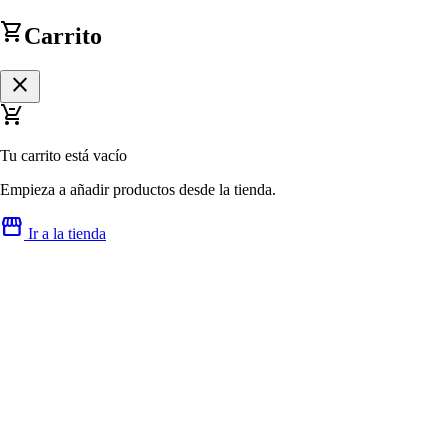
shopping_cart
Carrito
close
remove_shopping_cart
Tu carrito está vacío
Empieza a añadir productos desde la tienda.
storefront
Ir a la tienda