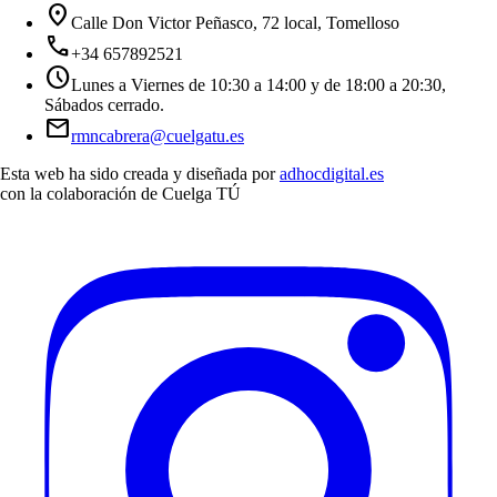
location_on
Calle Don Victor Peñasco, 72 local, Tomelloso
call
+34 657892521
schedule
Lunes a Viernes de 10:30 a 14:00 y de 18:00 a 20:30,
Sábados cerrado.
mail
rmncabrera@cuelgatu.es
Esta web ha sido creada y diseñada por
adhocdigital.es
con la colaboración de
Cuelga TÚ