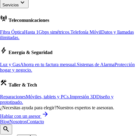
keyboard_arrow_down
Servicios
cell_tower
Telecomunicaciones
Fibra Óptica
Hasta 1Gbps simétricos.
Telefonía Móvil
Datos y llamadas
ilimitadas.
bolt
Energía & Seguridad
Luz y Gas
Ahorra en tu factura mensual.
Sistemas de Alarma
Protección
hogar y negocio.
construction
Taller & Tech
Reparaciones
Móviles, tablets y PCs.
Impresión 3D
Diseño y
prototipado.
¿Necesitas ayuda para elegir?
Nuestros expertos te asesoran.
arrow_forward
Hablar con un asesor
Blog
Nosotros
Contacto
search