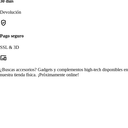
30 días
Devolución
verified_user
Pago seguro
SSL & 3D
devices_other
¿Buscas accesorios?
Gadgets y complementos high-tech disponibles en
nuestra tienda física.
¡Próximamente online!