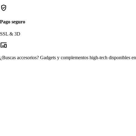
verified_user
Pago seguro
SSL & 3D
devices_other
¿Buscas accesorios?
Gadgets y complementos high-tech disponibles en n