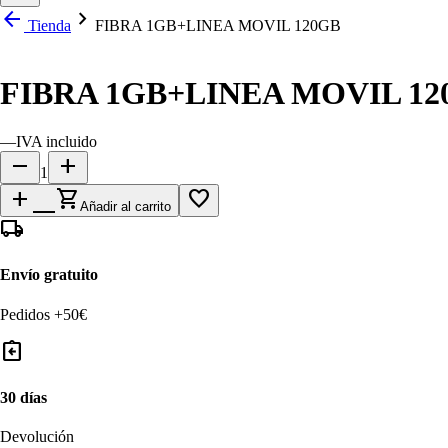
arrow_back
chevron_right
Tienda
FIBRA 1GB+LINEA MOVIL 120GB
FIBRA 1GB+LINEA MOVIL 12
—
IVA incluido
remove
add
1
add_shopping_cart
favorite_border
Añadir al carrito
local_shipping
Envío gratuito
Pedidos +50€
assignment_return
30 días
Devolución