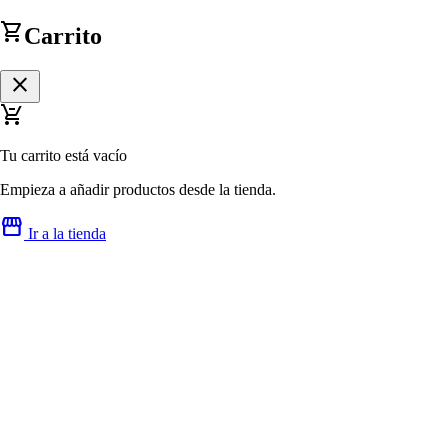
shopping_cart
Carrito
close
remove_shopping_cart
Tu carrito está vacío
Empieza a añadir productos desde la tienda.
storefront
Ir a la tienda