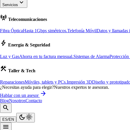
keyboard_arrow_down
Servicios
cell_tower
Telecomunicaciones
Fibra Óptica
Hasta 1Gbps simétricos.
Telefonía Móvil
Datos y llamadas i
bolt
Energía & Seguridad
Luz y Gas
Ahorra en tu factura mensual.
Sistemas de Alarma
Protección
construction
Taller & Tech
Reparaciones
Móviles, tablets y PCs.
Impresión 3D
Diseño y prototipado
¿Necesitas ayuda para elegir?
Nuestros expertos te asesoran.
arrow_forward
Hablar con un asesor
Blog
Nosotros
Contacto
search
dark_mode
light_mode
ES
/
EN
menu