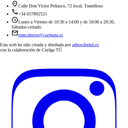
location_on
Calle Don Victor Peñasco, 72 local, Tomelloso
call
+34 657892521
schedule
Lunes a Viernes de 10:30 a 14:00 y de 18:00 a 20:30,
Sábados cerrado.
mail
rmncabrera@cuelgatu.es
Esta web ha sido creada y diseñada por
adhocdigital.es
con la colaboración de
Cuelga TÚ