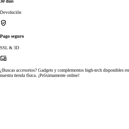
30 días
Devolución
verified_user
Pago seguro
SSL & 3D
devices_other
¿Buscas accesorios?
Gadgets y complementos high-tech disponibles en
nuestra tienda física.
¡Próximamente online!