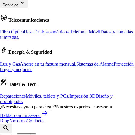
keyboard_arrow_down
Servicios
cell_tower
Telecomunicaciones
Fibra Óptica
Hasta 1Gbps simétricos.
Telefonía Móvil
Datos y llamadas
ilimitadas.
bolt
Energía & Seguridad
Luz y Gas
Ahorra en tu factura mensual.
Sistemas de Alarma
Protección
hogar y negocio.
construction
Taller & Tech
Reparaciones
Móviles, tablets y PCs.
Impresión 3D
Diseño y
prototipado.
¿Necesitas ayuda para elegir?
Nuestros expertos te asesoran.
arrow_forward
Hablar con un asesor
Blog
Nosotros
Contacto
search