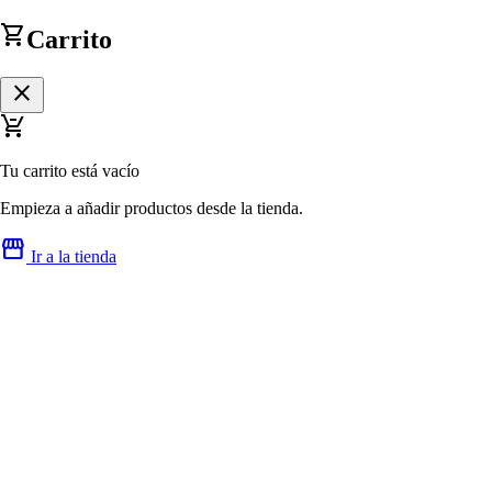
shopping_cart
Carrito
close
remove_shopping_cart
Tu carrito está vacío
Empieza a añadir productos desde la tienda.
storefront
Ir a la tienda