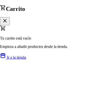
shopping_cart
Carrito
close
remove_shopping_cart
Tu carrito está vacío
Empieza a añadir productos desde la tienda.
storefront
Ir a la tienda