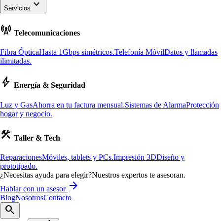
keyboard_arrow_down
Servicios
cell_tower
Telecomunicaciones
Fibra Óptica
Hasta 1Gbps simétricos.
Telefonía Móvil
Datos y llamadas
ilimitadas.
bolt
Energía & Seguridad
Luz y Gas
Ahorra en tu factura mensual.
Sistemas de Alarma
Protección
hogar y negocio.
construction
Taller & Tech
Reparaciones
Móviles, tablets y PCs.
Impresión 3D
Diseño y
prototipado.
¿Necesitas ayuda para elegir?
Nuestros expertos te asesoran.
arrow_forward
Hablar con un asesor
Blog
Nosotros
Contacto
search