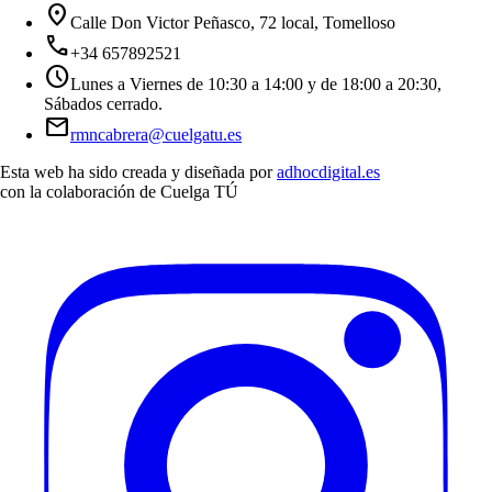
location_on
Calle Don Victor Peñasco, 72 local, Tomelloso
call
+34 657892521
schedule
Lunes a Viernes de 10:30 a 14:00 y de 18:00 a 20:30,
Sábados cerrado.
mail
rmncabrera@cuelgatu.es
Esta web ha sido creada y diseñada por
adhocdigital.es
con la colaboración de
Cuelga TÚ