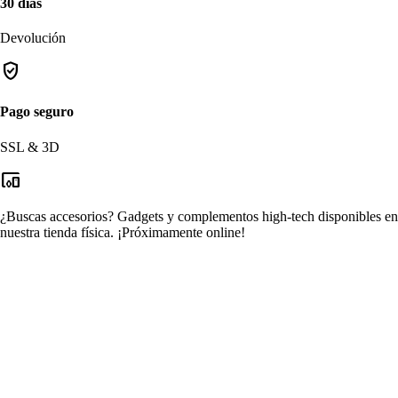
30 días
Devolución
verified_user
Pago seguro
SSL & 3D
devices_other
¿Buscas accesorios?
Gadgets y complementos high-tech disponibles en
nuestra tienda física.
¡Próximamente online!