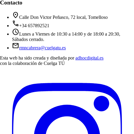
Contacto
location_on
Calle Don Victor Peñasco, 72 local, Tomelloso
call
+34 657892521
schedule
Lunes a Viernes de 10:30 a 14:00 y de 18:00 a 20:30,
Sábados cerrado.
mail
rmncabrera@cuelgatu.es
Esta web ha sido creada y diseñada por
adhocdigital.es
con la colaboración de
Cuelga TÚ