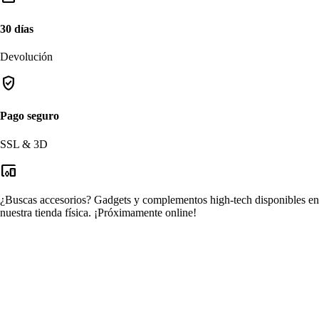
30 días
Devolución
verified_user
Pago seguro
SSL & 3D
devices_other
¿Buscas accesorios?
Gadgets y complementos high-tech disponibles en
nuestra tienda física.
¡Próximamente online!