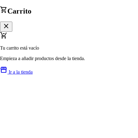
shopping_cart
Carrito
close
remove_shopping_cart
Tu carrito está vacío
Empieza a añadir productos desde la tienda.
storefront
Ir a la tienda