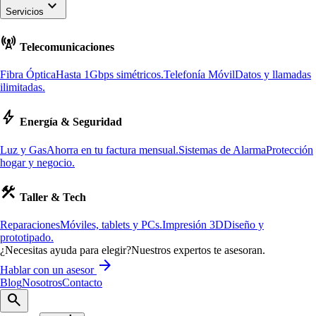
keyboard_arrow_down
Servicios
cell_tower
Telecomunicaciones
Fibra Óptica
Hasta 1Gbps simétricos.
Telefonía Móvil
Datos y llamadas
ilimitadas.
bolt
Energía & Seguridad
Luz y Gas
Ahorra en tu factura mensual.
Sistemas de Alarma
Protección
hogar y negocio.
construction
Taller & Tech
Reparaciones
Móviles, tablets y PCs.
Impresión 3D
Diseño y
prototipado.
¿Necesitas ayuda para elegir?
Nuestros expertos te asesoran.
arrow_forward
Hablar con un asesor
Blog
Nosotros
Contacto
search