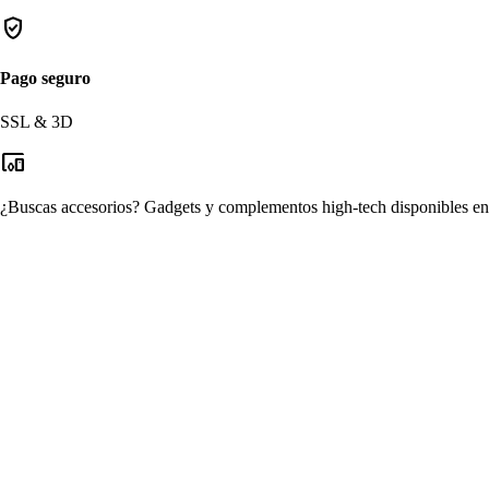
verified_user
Pago seguro
SSL & 3D
devices_other
¿Buscas accesorios?
Gadgets y complementos high-tech disponibles en n