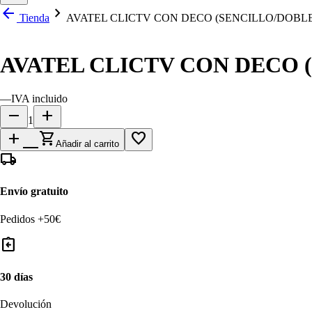
arrow_back
chevron_right
Tienda
AVATEL CLICTV CON DECO (SENCILLO/DOBLE/
AVATEL CLICTV CON DECO (
—
IVA incluido
remove
add
1
add_shopping_cart
favorite_border
Añadir al carrito
local_shipping
Envío gratuito
Pedidos +50€
assignment_return
30 días
Devolución