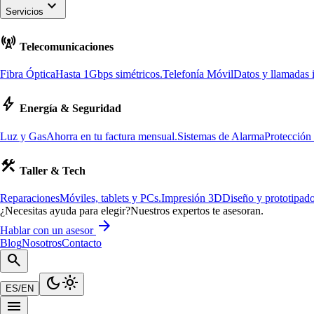
keyboard_arrow_down
Servicios
cell_tower
Telecomunicaciones
Fibra Óptica
Hasta 1Gbps simétricos.
Telefonía Móvil
Datos y llamadas i
bolt
Energía & Seguridad
Luz y Gas
Ahorra en tu factura mensual.
Sistemas de Alarma
Protección
construction
Taller & Tech
Reparaciones
Móviles, tablets y PCs.
Impresión 3D
Diseño y prototipado
¿Necesitas ayuda para elegir?
Nuestros expertos te asesoran.
arrow_forward
Hablar con un asesor
Blog
Nosotros
Contacto
search
dark_mode
light_mode
ES
/
EN
menu