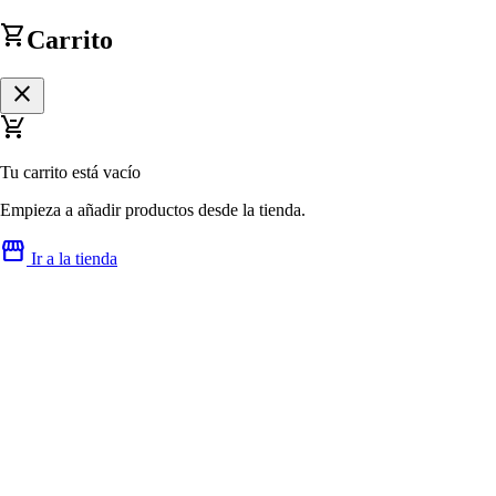
shopping_cart
Carrito
close
remove_shopping_cart
Tu carrito está vacío
Empieza a añadir productos desde la tienda.
storefront
Ir a la tienda