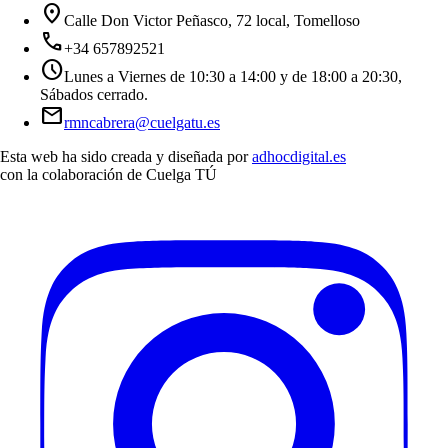
location_on
Calle Don Victor Peñasco, 72 local, Tomelloso
call
+34 657892521
schedule
Lunes a Viernes de 10:30 a 14:00 y de 18:00 a 20:30,
Sábados cerrado.
mail
rmncabrera@cuelgatu.es
Esta web ha sido creada y diseñada por
adhocdigital.es
con la colaboración de
Cuelga TÚ