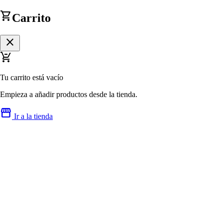
shopping_cart
Carrito
close
remove_shopping_cart
Tu carrito está vacío
Empieza a añadir productos desde la tienda.
storefront
Ir a la tienda