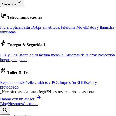
keyboard_arrow_down
Servicios
cell_tower
Telecomunicaciones
Fibra Óptica
Hasta 1Gbps simétricos.
Telefonía Móvil
Datos y llamadas
ilimitadas.
bolt
Energía & Seguridad
Luz y Gas
Ahorra en tu factura mensual.
Sistemas de Alarma
Protección
hogar y negocio.
construction
Taller & Tech
Reparaciones
Móviles, tablets y PCs.
Impresión 3D
Diseño y
prototipado.
¿Necesitas ayuda para elegir?
Nuestros expertos te asesoran.
arrow_forward
Hablar con un asesor
Blog
Nosotros
Contacto
search