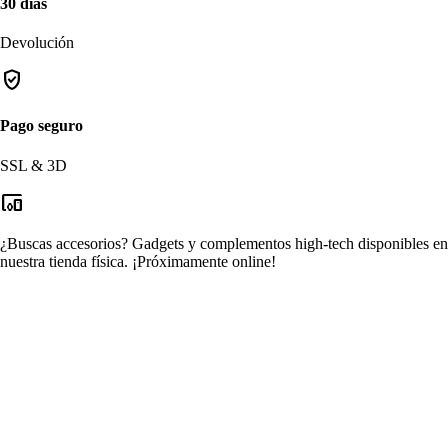
30 días
Devolución
verified_user
Pago seguro
SSL & 3D
devices_other
¿Buscas accesorios?
Gadgets y complementos high-tech disponibles en
nuestra tienda física.
¡Próximamente online!