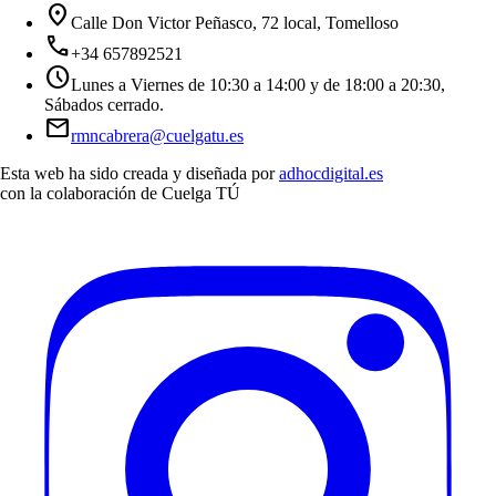
location_on
Calle Don Victor Peñasco, 72 local, Tomelloso
call
+34 657892521
schedule
Lunes a Viernes de 10:30 a 14:00 y de 18:00 a 20:30,
Sábados cerrado.
mail
rmncabrera@cuelgatu.es
Esta web ha sido creada y diseñada por
adhocdigital.es
con la colaboración de
Cuelga TÚ