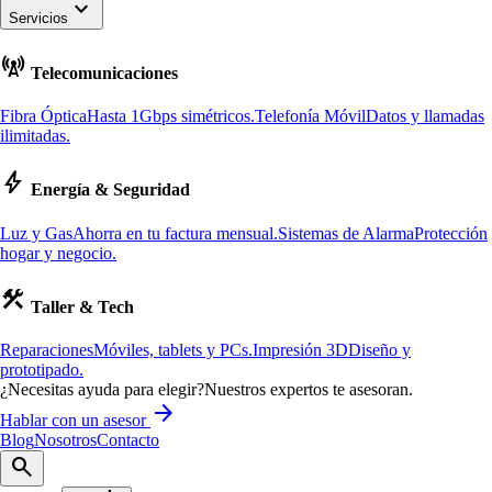
keyboard_arrow_down
Servicios
cell_tower
Telecomunicaciones
Fibra Óptica
Hasta 1Gbps simétricos.
Telefonía Móvil
Datos y llamadas
ilimitadas.
bolt
Energía & Seguridad
Luz y Gas
Ahorra en tu factura mensual.
Sistemas de Alarma
Protección
hogar y negocio.
construction
Taller & Tech
Reparaciones
Móviles, tablets y PCs.
Impresión 3D
Diseño y
prototipado.
¿Necesitas ayuda para elegir?
Nuestros expertos te asesoran.
arrow_forward
Hablar con un asesor
Blog
Nosotros
Contacto
search