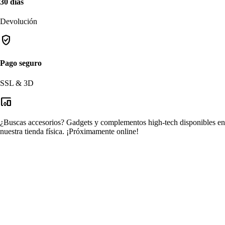
30 días
Devolución
verified_user
Pago seguro
SSL & 3D
devices_other
¿Buscas accesorios?
Gadgets y complementos high-tech disponibles en
nuestra tienda física.
¡Próximamente online!