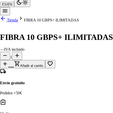
dark_mode
light_mode
ES
/
EN
menu
arrow_back
chevron_right
Tienda
FIBRA 10 GBPS+ ILIMITADAS
FIBRA 10 GBPS+ ILIMITADAS
—
IVA incluido
remove
add
1
add_shopping_cart
favorite_border
Añadir al carrito
local_shipping
Envío gratuito
Pedidos +50€
assignment_return