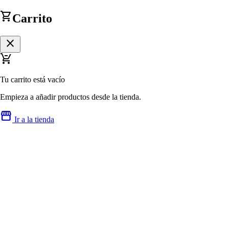
shopping_cart
Carrito
close
remove_shopping_cart
Tu carrito está vacío
Empieza a añadir productos desde la tienda.
storefront
Ir a la tienda