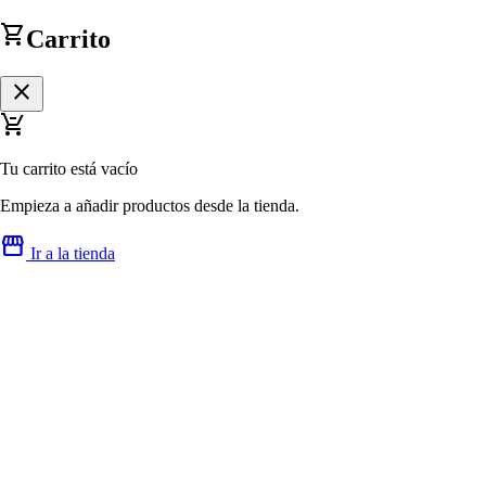
shopping_cart
Carrito
close
remove_shopping_cart
Tu carrito está vacío
Empieza a añadir productos desde la tienda.
storefront
Ir a la tienda