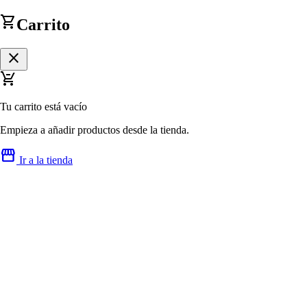
shopping_cart
Carrito
close
remove_shopping_cart
Tu carrito está vacío
Empieza a añadir productos desde la tienda.
storefront
Ir a la tienda