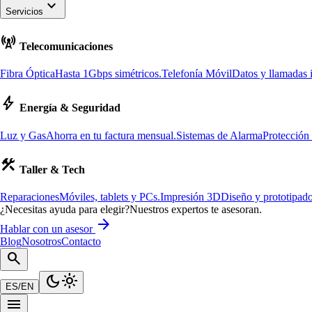
keyboard_arrow_down
Servicios
cell_tower
Telecomunicaciones
Fibra Óptica
Hasta 1Gbps simétricos.
Telefonía Móvil
Datos y llamadas i
bolt
Energía & Seguridad
Luz y Gas
Ahorra en tu factura mensual.
Sistemas de Alarma
Protección
construction
Taller & Tech
Reparaciones
Móviles, tablets y PCs.
Impresión 3D
Diseño y prototipado
¿Necesitas ayuda para elegir?
Nuestros expertos te asesoran.
arrow_forward
Hablar con un asesor
Blog
Nosotros
Contacto
search
dark_mode
light_mode
ES
/
EN
menu