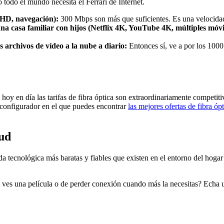
odo el mundo necesita el Ferrari de Internet.
ix HD, navegación):
300 Mbps son más que suficientes. Es una velocidad
una casa familiar con hijos (Netflix 4K, YouTube 4K, múltiples móvi
 archivos de vídeo a la nube a diario:
Entonces sí, ve a por los 1000
 hoy en día las tarifas de fibra óptica son extraordinariamente competi
onfigurador en el que puedes encontrar
las mejores ofertas de fibra óp
tud
ida tecnológica más baratas y fiables que existen en el entorno del hoga
s ves una película o de perder conexión cuando más la necesitas? Echa 