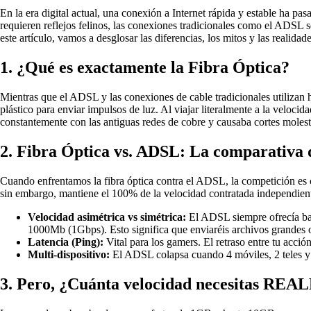
En la era digital actual, una conexión a Internet rápida y estable ha pa
requieren reflejos felinos, las conexiones tradicionales como el ADSL s
este artículo, vamos a desglosar las diferencias, los mitos y las realida
1. ¿Qué es exactamente la Fibra Óptica?
Mientras que el ADSL y las conexiones de cable tradicionales utilizan hil
plástico para enviar impulsos de luz. Al viajar literalmente a la velocid
constantemente con las antiguas redes de cobre y causaba cortes molest
2. Fibra Óptica vs. ADSL: La comparativa d
Cuando enfrentamos la fibra óptica contra el ADSL, la competición es ca
sin embargo, mantiene el 100% de la velocidad contratada independientem
Velocidad asimétrica vs simétrica:
El ADSL siempre ofrecía baja
1000Mb (1Gbps). Esto significa que enviaréis archivos grandes o
Latencia (Ping):
Vital para los gamers. El retraso entre tu acció
Multi-dispositivo:
El ADSL colapsa cuando 4 móviles, 2 teles y 1
3. Pero, ¿Cuánta velocidad necesitas R