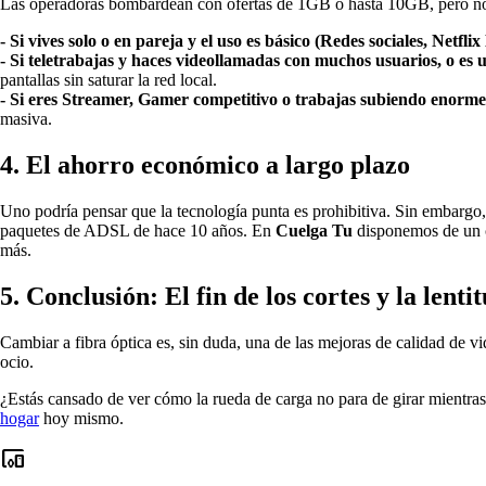
Las operadoras bombardean con ofertas de 1GB o hasta 10GB, pero no t
- Si vives solo o en pareja y el uso es básico (Redes sociales, Netfl
- Si teletrabajas y haces videollamadas con muchos usuarios, o es 
pantallas sin saturar la red local.
- Si eres Streamer, Gamer competitivo o trabajas subiendo enormes
masiva.
4. El ahorro económico a largo plazo
Uno podría pensar que la tecnología punta es prohibitiva. Sin embargo,
paquetes de ADSL de hace 10 años. En
Cuelga Tu
disponemos de un c
más.
5. Conclusión: El fin de los cortes y la lenti
Cambiar a fibra óptica es, sin duda, una de las mejoras de calidad de v
ocio.
¿Estás cansado de ver cómo la rueda de carga no para de girar mientra
hogar
hoy mismo.
devices_other