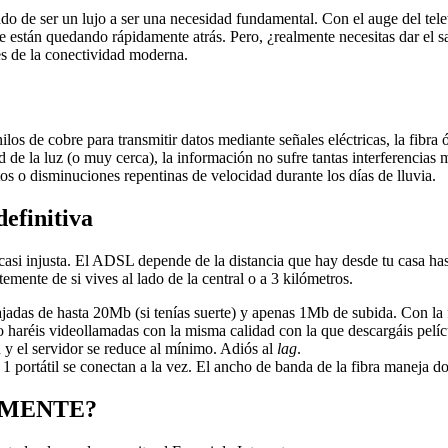
sado de ser un lujo a ser una necesidad fundamental. Con el auge del tel
e están quedando rápidamente atrás. Pero, ¿realmente necesitas dar el sa
des de la conectividad moderna.
os de cobre para transmitir datos mediante señales eléctricas, la fibra ó
ad de la luz (o muy cerca), la información no sufre tantas interferencias 
os o disminuciones repentinas de velocidad durante los días de lluvia.
efinitiva
si injusta. El ADSL depende de la distancia que hay desde tu casa hasta
ente de si vives al lado de la central o a 3 kilómetros.
das de hasta 20Mb (si tenías suerte) y apenas 1Mb de subida. Con la f
 haréis videollamadas con la misma calidad con la que descargáis pelíc
n y el servidor se reduce al mínimo. Adiós al
lag
.
 portátil se conectan a la vez. El ancho de banda de la fibra maneja do
EALMENTE?